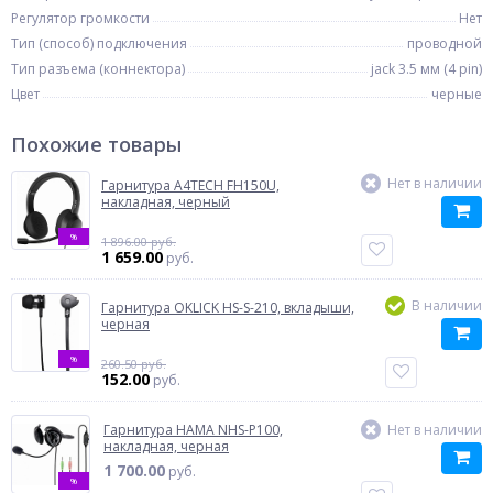
Регулятор громкости
Нет
Тип (способ) подключения
проводной
Тип разъема (коннектора)
jack 3.5 мм (4 pin)
Цвет
черные
Похожие товары
Нет в наличии
Гарнитура A4TECH FH150U,
накладная, черный
%
1 896.00 руб.
1 659.00
руб.
В наличии
Гарнитура OKLICK HS-S-210, вкладыши,
черная
%
260.50 руб.
152.00
руб.
Гарнитура HAMA NHS-P100,
Нет в наличии
накладная, черная
1 700.00
руб.
%