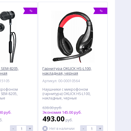
%
%
 SEM-8205,
Гарнитура OKLICK HS-L100,
рная
накладная, черная
015105
Артикул: 00-00010564
икрофоном
Наушники с микрофоном
 SEM-8205,
(гарнитура) OKLICK HS-L100,
ные
накладные, черные
638.00 руб.
0 руб.
Экономия 145.00 руб.
493.00
б.
руб.
-
+
-
+
Нет в наличии