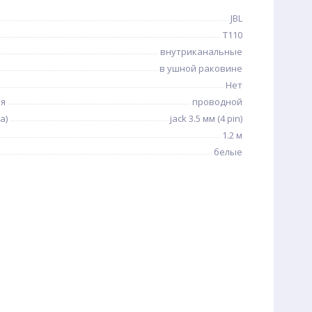
JBL
T110
внутриканальные
в ушной раковине
Нет
ия
проводной
а)
jack 3.5 мм (4 pin)
1.2 м
белые