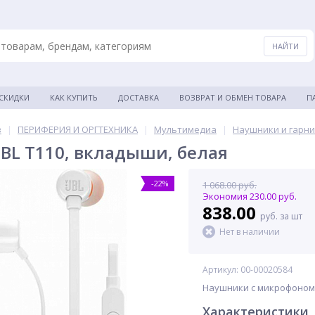
 СКИДКИ
КАК КУПИТЬ
ДОСТАВКА
ВОЗВРАТ И ОБМЕН ТОВАРА
П
в
|
ПЕРИФЕРИЯ И ОРГТЕХНИКА
|
Мультимедиа
|
Наушники и гарн
JBL T110, вкладыши, белая
-22%
1 068.00 руб.
Экономия 230.00 руб.
838.00
руб. за шт
Нет в наличии
Артикул: 00-00020584
Наушники с микрофоном (
Характеристики