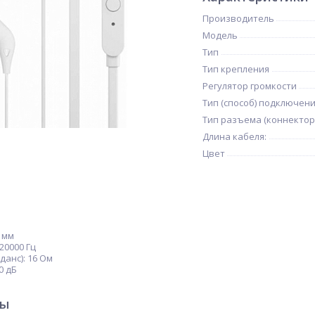
Производитель
Модель
Тип
Тип крепления
Регулятор громкости
Тип (способ) подключен
Тип разъема (коннектор
Длина кабеля:
Цвет
 мм
20000 Гц
анс): 16 Ом
0 дБ
ры