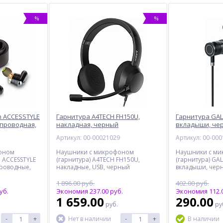
%
%
h ACCESSTYLE
Гарнитура A4TECH FH150U,
Гарнитура GAL
спроводная,
накладная, черный
вкладыши, че
й футляр,
3
Артикул: 00-00021029
Артикул: 00-00
оном
Наушники с микрофоном
Наушники с м
h ACCESSTYLE
(гарнитура) A4TECH FH150U,
(гарнитура) GAL
проводные,
накладные, USB, черный
вкладыши, чер
 футляр,
1 896.00 руб.
402.00 руб.
уб.
Экономия 237.00 руб.
Экономия 112.0
1 659.00
290.00
руб.
ру
-
+
-
+
Нет в наличии
В наличии