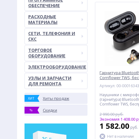
ОБЕСПЕЧЕНИЕ
РАСХОДНЫЕ
МАТЕРИАЛЫ
СЕТИ, ТЕЛЕФОНИЯ И
СКС
ТОРГОВОЕ
ОБОРУДОВАНИЕ
ЭЛЕКТРООБОРУДОВАНИЕ
Гарнитура Bluetoot
Cornflower TWS, бе
УЗЛЫ И ЗАПЧАСТИ
вкладыши, зарядны
ДЛЯ РЕМОНТА
Артикул: 00-0001634
черная
Наушники с микроф
Хиты продаж
ХИТ
(гарнитура) Bluetoot
Cornflower TWS, бес
вкладыши, зарядный
Скидки
%
черные
2 990.00 руб.
Экономия 1 408.00 р
1 582.00
руб.
Нет в наличии