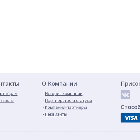
нтакты
О Компании
Присо
ртнёрам
История компании
нтакты
Партнёрство и статусы
Спосо
Компании-партнеры
Реквизиты