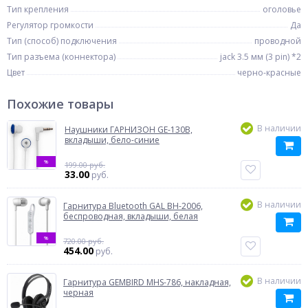
Тип крепления
оголовье
Регулятор громкости
Да
Тип (способ) подключения
проводной
Тип разъема (коннектора)
jack 3.5 мм (3 pin) *2
Цвет
черно-красные
Похожие товары
В наличии
Наушники ГАРНИЗОН GE-130B,
вкладыши, бело-синие
%
199.00 руб.
33.00
руб.
В наличии
Гарнитура Bluetooth GAL BH-2006,
беспроводная, вкладыши, белая
%
720.00 руб.
454.00
руб.
В наличии
Гарнитура GEMBIRD MHS-786, накладная,
черная