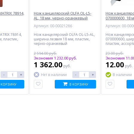
ATRIX 78914,
Нож канцелярский OLFA OL-L5-
Нож канцеляр
AL, 18 мм, черно-оранжевый
070000600, 18 
5
Артикул: 00-00021286
Артикул: 00-00
TRIX 78914,
Нож канцелярский OLFA OL-L5-AL,
Нож канцелярс
, пластик,
ширина лезвия 18 мм, пластик,
070000600, шир
черно-оранжевый
пластик, ассорт
2 594.00 руб.
23.00 руб.
Экономия 1 232.00 руб.
Экономия 11.00
1 362.00
12.00
руб.
руб.
-
+
-
+
Нет в наличии
В наличии
 КОРЗИНУ
В КОРЗИНУ