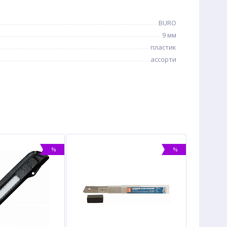
BURO
9 мм
пластик
ассорти
%
%