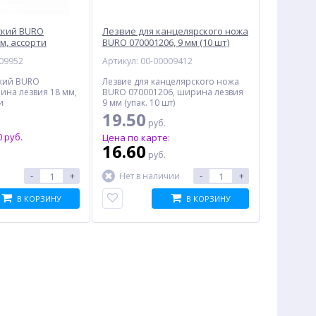
ский BURO
Лезвие для канцелярского ножа
мм, ассорти
BURO 070001206, 9 мм (10 шт)
009952
Артикул: 00-00009412
кий BURO
Лезвие для канцелярского ножа
ина лезвия 18 мм,
BURO 070001206, ширина лезвия
и
9 мм (упак. 10 шт)
19.50
руб.
 руб.
Цена по карте:
16.60
руб.
-
+
-
+
Нет в наличии
В КОРЗИНУ
В КОРЗИНУ