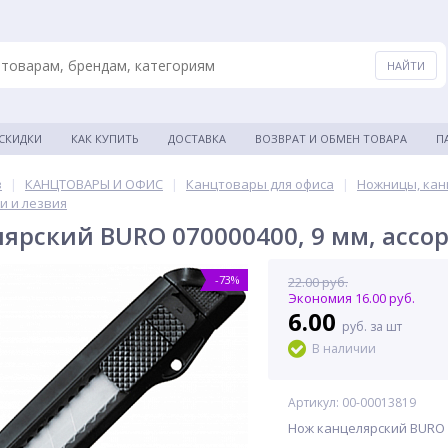
 СКИДКИ
КАК КУПИТЬ
ДОСТАВКА
ВОЗВРАТ И ОБМЕН ТОВАРА
П
в
|
КАНЦТОВАРЫ И ОФИС
|
Канцтовары для офиса
|
Ножницы, кан
и и лезвия
ярский BURO 070000400, 9 мм, ассо
-73%
22.00 руб.
Экономия 16.00 руб.
6.00
руб. за шт
В наличии
Артикул: 00-00013819
Нож канцелярский BURO 0