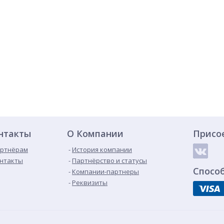
нтакты
О Компании
Присо
ртнёрам
История компании
нтакты
Партнёрство и статусы
Спосо
Компании-партнеры
Реквизиты