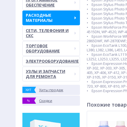
• Epson Stylus Photo 
• Epson Stylus Photo
ОБЕСПЕЧЕНИЕ
• Epson Stylus Photo R2
• Epson Stylus Photo R
РАСХОДНЫЕ
• Epson Stylus Photo T
МАТЕРИАЛЫ
• Epson Stylus Photo 
• Epson WorkForce Pro
СЕТИ, ТЕЛЕФОНИЯ И
4515DN, WP-4520, WP-4
СКС
• Epson WorkForce WF
2865DWF, WF-2870DWF;
• Epson EcoTank L100, L10
ТОРГОВОЕ
L380, L382, L386, L455, L
ОБОРУДОВАНИЕ
• Epson EcoTank L1110, L
L3252, L3253, L3255, L32
ЭЛЕКТРООБОРУДОВАНИЕ
• Epson Expression Home
XP-302, XP-303, XP-305, 
УЗЛЫ И ЗАПЧАСТИ
405, XP-406, XP-412, XP-
ДЛЯ РЕМОНТА
XP-3105, XP-3150, XP-31
• Epson Expression Prem
720, XP-800, XP-810, XP
Хиты продаж
ХИТ
• Epson Expression Phot
Скидки
%
Похожие това