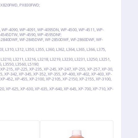
 PX820FWD, PX830FWD;
 WP-4090, WP-4091, WP-4095DN, WP-4500, WP-4511, WP-
-4545DTW, WP-4590, WP-4595DNF;
-2840DWF, WF-2845DWF, WF-2850DWF, WF-2860DWF, WF-
, L310, L312, L350, L355, L360, L362, L364, L365, L366, L375,
L3210, L3211, L3216, L3218, L3219, L3230, L3231, L3250, L3251,
6, L3550, L3560, L5190;
P-215, XP-225, XP-235, XP-245, XP-247, XP-255, XP-257, XP-30,
5, XP-342, XP-345, XP-352, XP-355, XP-400, XP-402, XP-403, XP-
, XP-452, XP-455, XP-2100, XP-2105, XP-2150, XP-2155, XP-3100,
, XP-625, XP-630, XP-635, XP-640, XP-645, XP-700, XP-710, XP-