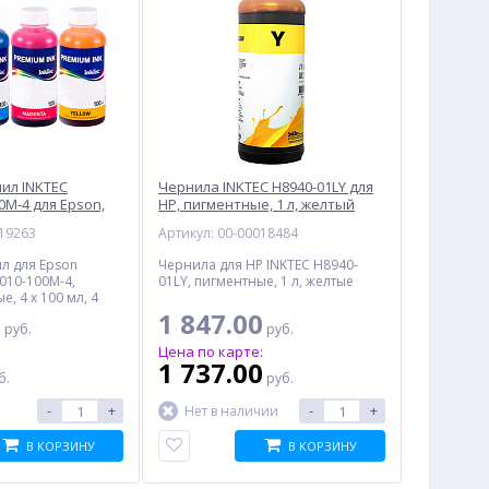
ил INKTEC
Чернила INKTEC H8940-01LY для
0M-4 для Epson,
HP, пигментные, 1 л, желтый
ые, 400 мл, 4
019263
Артикул: 00-00018484
%
%
л для Epson
Чернила для HP INKTEC H8940-
010-100M-4,
01LY, пигментные, 1 л, желтые
е, 4 x 100 мл, 4
0
1 847.00
руб.
руб.
:
Цена по карте:
1 737.00
б.
руб.
-
+
-
+
Нет в наличии
Коробка монтажная для
Беспроводной Wi-Fi
Папка
видеокамеры МК
роутер KEENETIC Explorer
A4 БЮ
В КОРЗИНУ
В КОРЗИНУ
МК+Видео
4G (KN-4910)
мм
440.50
8 334.00
руб.
руб.