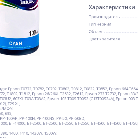
Характеристики
Производитель
Тип чернил
Объем
Цвет красителя
 Epson T0772, T0782, T0792, T0802, T0812, T0822, T0852, Epson 664 T6642, 
772, T1802, T1812, Epson 26/26XL T2632, T2612, Epson 273 T2732, Epson 33/
T03U2, 603XL T03A T03A2, Epson 103 T00S T00S2 (C13T00S24A), Epson 003 T
2), T29 XL;
р/МФУ:
0, 635;
P-100AP, PP-100N, PP-100NS, PP-50, PP-50BD;
0, ET-14000, ET-2500, ET-2500, ET-2550, ET-2550, ET-4500, ET-4500, ET-4750
390, 1400, 1410, 1430W, 1500W;