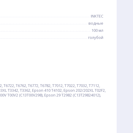
INKTEC
водные
100 мл
голубой
T6722, T6762, T6772, T6782, T7012, T7022, T7032, T7112,
33XL T3342, T3362, Epson 410 T4102, Epson 202/202XL T02F2,
00V T00V2 (C13T00V298), Epson 29 T2982 (C13T29824012),
;