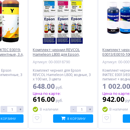
KTEC E0019-
Комплект чернил REVCOL
Комплект черн
ментные, 3 л,
Hameleon L800 для Epson,
E0013/E0010-10
водные, 300 мл, 3 цвета
пигмент + водн
1
Артикул: 00-00018790
Артикул: 00-00
%
%
%
цвета
 Epson
Комплект чернил для Epson
Комплект черни
пигментные, 3
REVCOL Hameleon L800, водные, 3
INKTEC E0013/E0
x 100 мл, 3 цвета
пигмент + водны
цвета
648.00
1 002.0
руб.
Цена по карте:
Цена по карте
616.00
942.00
руб.
ру
-
+
-
+
В наличии
В наличии
ан
Картридж CACTUS CS-
Стайлер DYSON HS08,
CE278AS, черный
синий
 КОРЗИНУ
В КОРЗИНУ
549.00
53 891.00
руб.
руб.