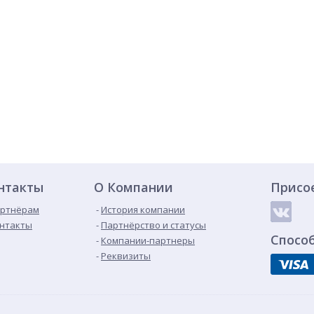
нтакты
О Компании
Присо
ртнёрам
История компании
нтакты
Партнёрство и статусы
Спосо
Компании-партнеры
Реквизиты