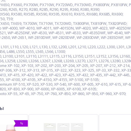
P50;
 PX650, PX660, PX700W, PX710W, PX720WD, PX730WD, PX800FW, PX810FW,
60, R265, R270, R280, R285, R290, R295, R360, R380, R390;
X560, RX580, RX585, RX590, RX595, RX610, RX615, RX680, RX685, RX690;
50, T59;
TX650, TX659, TX700W, TX710W, TX720WD, TX800FW, TX810FW, TX820FWD;
 WP-4000, WP-4010, WP-4011, WP-4015DN, WP-4020, WP-4023, WP-4025DW,
521, WP-4525DNF, WP-4530, WP-4531, WP-4533, WP-4535DWF, WP-4540, WP
-2650, WF-2651, WF-2810DWF, WF-2820DWF, WF-2830DWF, WF-2835DWF, WF
1, L110, L120, L121, L130, L132, L200, L201, L210, L220, L222, L300, L301, L303
456, L486, L550, L555, L565, L566, L1300;
3100, L3101, L3110, L3111, L3115, L3116, L3150, L3151, L3152, L3156, L3160, 
56, L3258, L3260, L3266, L3267, L3268, L3269, L3270, L3271, L3276, L3280, L328
 XP-102, XP-103, XP-202, XP-203, XP-204, XP-205, XP-207, XP-212, XP-214, X
XP-306, XP-312, XP-313, XP-315, XP-322, XP-323, XP-325, XP-33, XP-332, XP-33
413, XP-415, XP-420, XP-422, XP-423, XP-425, XP-432, XP-435, XP-442, XP-445
55, XP-4100, XP-4105, XP-4150, XP-4155, XP-5100, XP-5105;
ium XP-510, XP-520, XP-530, XP-540, XP-600, XP-605, XP-610, XP-615, XP-620
-820, XP-830, XP-900, XP-6000, XP-6005, XP-6100, XP-6105;
o XP-55, XP-65, XP-750, XP-760, XP-850, XP-860, XP-950, XP-960, XP-970;
ры
%