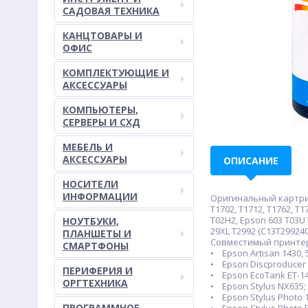
САДОВАЯ ТЕХНИКА
КАНЦТОВАРЫ И
ОФИС
КОМПЛЕКТУЮЩИЕ И
АКСЕССУАРЫ
КОМПЬЮТЕРЫ,
СЕРВЕРЫ И СХД
МЕБЕЛЬ И
АКСЕССУАРЫ
ОПИСАНИЕ
НОСИТЕЛИ
ИНФОРМАЦИИ
Оригинальный картридж:
T1702, T1712, T1762, T1
T02H2, Epson 603 T03U 
НОУТБУКИ,
29XL T2992 (C13T2992401
ПЛАНШЕТЫ И
Совместимый принте
СМАРТФОНЫ
• Epson Artisan 1430, 5
• Epson Discproducer P
ПЕРИФЕРИЯ И
• Epson EcoTank ET-1400
ОРГТЕХНИКА
• Epson Stylus NX635;
• Epson Stylus Photo 1
ПРОГРАММНОЕ