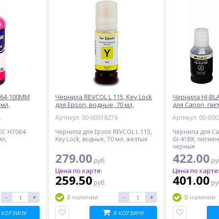
064-100MM
Чернила REVCOL L 115, Key Lock
Чернила HI-BL
 мл,
для Epson, водные, 70 мл,
для Canon, пиг
%
%
%
желтый
черный
4
Артикул: 00-00018276
Артикул: 00-00
EC H7064-
Чернила для Epson REVCOL L 115,
Чернила для Ca
мл,
Key Lock, водные, 70 мл, желтые
GI-41BK, пигмен
черные
279.00
422.00
руб.
ру
Цена по карте:
Цена по карте
259.50
401.00
руб.
ру
Модуль памяти DDR3L 8Gb
SFP трансивер MIKROTIK
R
PC12800 1600MHz FOXLINE
XS+31LC10D
-
+
-
+
В наличии
В наличии
(FL1600D3U11L-8G), Retail
2 312.00
15 717.00
 КОРЗИНУ
В КОРЗИНУ
руб.
руб.