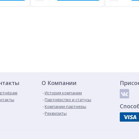
нтакты
О Компании
Присо
ртнёрам
История компании
нтакты
Партнёрство и статусы
Спосо
Компании-партнеры
Реквизиты