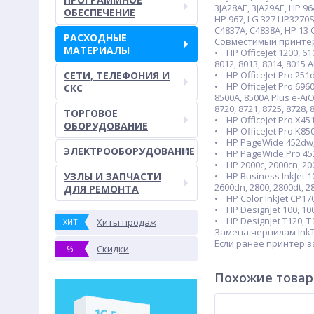
3JA28AE, 3JA29AE, HP 96
ОБЕСПЕЧЕНИЕ
HP 967, LG 327 LIP3270
C4837A, C4838A, HP 13 
РАСХОДНЫЕ
Совместимый принте
МАТЕРИАЛЫ
• HP OfficeJet 1200, 61
8012, 8013, 8014, 8015 A
СЕТИ, ТЕЛЕФОНИЯ И
• HP OfficeJet Pro 251
• HP OfficeJet Pro 6960,
СКС
8500A, 8500A Plus e-AiO,
8720, 8721, 8725, 8728, 
ТОРГОВОЕ
• HP OfficeJet Pro X45
ОБОРУДОВАНИЕ
• HP OfficeJet Pro K85
• HP PageWide 452dw
ЭЛЕКТРООБОРУДОВАНИЕ
• HP PageWide Pro 452
• HP 2000c, 2000cn, 200
УЗЛЫ И ЗАПЧАСТИ
• HP Business InkJet 10
2600dn, 2800, 2800dt, 2
ДЛЯ РЕМОНТА
• HP Color InkJet CP17
• HP DesignJet 100, 100 
• HP DesignJet T120, T1
Хиты продаж
ХИТ
Замена чернилам InkTe
Если ранее принтер 
Скидки
%
Похожие това