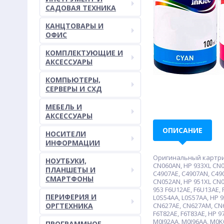
САДОВАЯ ТЕХНИКА
КАНЦТОВАРЫ И
ОФИС
КОМПЛЕКТУЮЩИЕ И
АКСЕССУАРЫ
КОМПЬЮТЕРЫ,
СЕРВЕРЫ И СХД
МЕБЕЛЬ И
АКСЕССУАРЫ
ОПИСАНИЕ
НОСИТЕЛИ
ИНФОРМАЦИИ
Оригинальный картридж
НОУТБУКИ,
CN060AN, HP 933XL CN0
ПЛАНШЕТЫ И
C4907AE, C4907AN, C49
СМАРТФОНЫ
CN052AN, HP 951XL CN0
953 F6U12AE, F6U13AE, 
ПЕРИФЕРИЯ И
L0S54AA, L0S57AA, HP 
ОРГТЕХНИКА
CN627AE, CN627AM, CN62
F6T82AE, F6T83AE, HP 9
M0J92AA, M0J96AA, M0K0
ПРОГРАММНОЕ