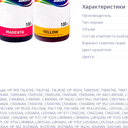
Характеристики
Производитель
Тип чернил
Объем
Состав комплекта (набо
Вариант комплектации
Цвет красителя
Цвета:
: HP 903 T6L87AE, T6L91AE, T6L95AE, HP 903XL T6M03AE, T6M07AE, T6M1
54AE, CN054AN, CN055AE, CN055AN, CN056AE, CN056AN, HP 940 C4903AE, C
08AE, C4908AN, C4909AE, C4909AN, HP 942XL CN017AA, CN018AA, CN019AA,
46AE, CN046AN, CN047AE, CN047AN, CN048AE, CN048AN, HP 952 L0S49AN, L
F6U14AE, HP 953XL F6U16AE, F6U17AE, F6U18AE, HP 954 L0S50AL, L0S53AL, L0
955XL L0S63AA, L0S66AA, L0S69AA, HP 971 CN622AE, CN622AM, CN623AE, C
8AE, CN628AM, HP 972, HP 972A L0R86AN, L0R89AN, L0R92AN, HP 972X L0R9
75, HP 975A L0R88AA, L0R91AA, L0R94AA, HP 975X L0S00AA, L0S03AA, L0S06A
0AA, HP 962 3HZ96AN, 3HZ97AN, 3HZ98AN, HP 962XL 3JA00AN, 3JA01AN, 3JA02