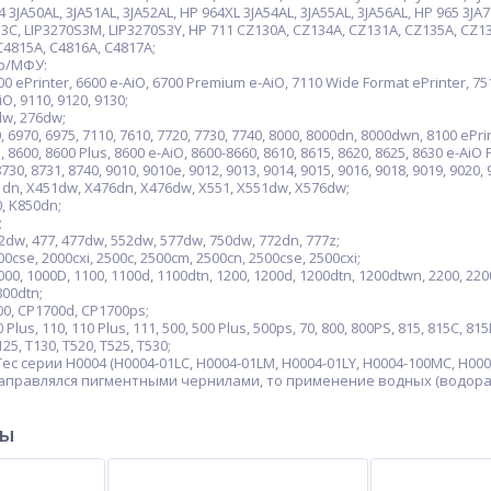
4 3JA50AL, 3JA51AL, 3JA52AL, HP 964XL 3JA54AL, 3JA55AL, 3JA56AL, HP 965 3JA
S3C, LIP3270S3M, LIP3270S3Y, HP 711 CZ130A, CZ134A, CZ131A, CZ135A, CZ13
C4815A, C4816A, C4817A;
р/МФУ:
00 ePrinter, 6600 e-AiO, 6700 Premium e-AiO, 7110 Wide Format ePrinter, 75
iO, 9110, 9120, 9130;
dw, 276dw;
 6970, 6975, 7110, 7610, 7720, 7730, 7740, 8000, 8000dn, 8000dwn, 8100 ePrint
 8600, 8600 Plus, 8600 e-AiO, 8600-8660, 8610, 8615, 8620, 8625, 8630 e-AiO Pr
8730, 8731, 8740, 9010, 9010e, 9012, 9013, 9014, 9015, 9016, 9018, 9019, 9020, 
1dn, X451dw, X476dn, X476dw, X551, X551dw, X576dw;
0, K850dn;
;
dw, 477, 477dw, 552dw, 577dw, 750dw, 772dn, 777z;
0cse, 2000cxi, 2500c, 2500cm, 2500cn, 2500cse, 2500cxi;
00, 1000D, 1100, 1100d, 1100dtn, 1200, 1200d, 1200dtn, 1200dtwn, 2200, 2200s
800dtn;
00, CP1700d, CP1700ps;
Plus, 110, 110 Plus, 111, 500, 500 Plus, 500ps, 70, 800, 800PS, 815, 815C, 81
25, T130, T520, T525, T530;
c серии H0004 (H0004-01LC, H0004-01LM, H0004-01LY, H0004-100MC, H00
заправлялся пигментными чернилами, то применение водных (водор
ры