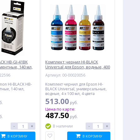
ACK HB-GI-41BK
Комплект чернил HI-BLACK
ментные, 140 мл,
Universal для Epson, водные, 400
%
%
мл, 4 цвета
022596
Артикул: 00-00020056
non HI-BLACK HB-
Комплект чернил для Epson HI-
тные, 140 мл,
BLACK Universal, универсальные,
водные, 4 x 100 мл, 4 цвета
513.00
б.
руб.
:
Цена по карте:
487.50
б.
руб.
Папка-органайзер
Струйный картридж
Компл
ATTACHE Selection
CACTUS CS-EPT0921,
C902
-
+
-
+
В наличии
Black&Bluе, A4, 5
черный
Canon
260.00
317.00
1
отделений, черно-голубая
5
В КОРЗИНУ
В КОРЗИНУ
руб.
руб.