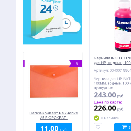
Чернила INKTEC H7
для HP, водные, 100
%
%
пурпурный
Артикул: 00-0001886
Чернила для HP INKT
100MM, водные, 100 
пурпурные
243.00
руб.
Цена по карте:
226.00
руб.
ил INKTEC
Папка-конверт на кнопке
Внешний бокс для
0M-5 для
A5 БЮРОКРАТ -
HDD/SSD 2.5" AGESTA
В наличии
 + водные,
PK804A5Red, 0.18 мм,
3UB2A12, черный
00
11.00
1 075.00
ветов
красная
В
руб.
руб.
руб.