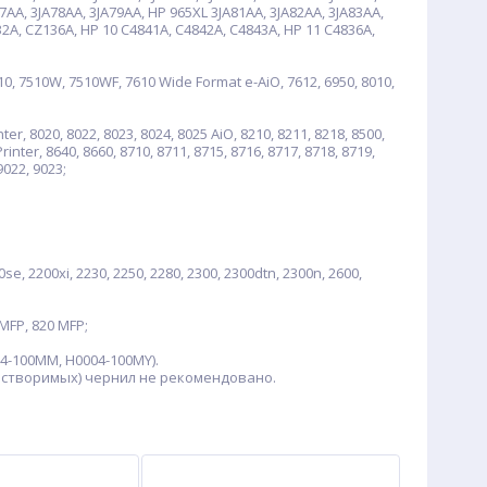
77AA, 3JA78AA, 3JA79AA, HP 965XL 3JA81AA, 3JA82AA, 3JA83AA,
2A, CZ136A, HP 10 C4841A, C4842A, C4843A, HP 11 C4836A,
10, 7510W, 7510WF, 7610 Wide Format e-AiO, 7612, 6950, 8010,
er, 8020, 8022, 8023, 8024, 8025 AiO, 8210, 8211, 8218, 8500,
inter, 8640, 8660, 8710, 8711, 8715, 8716, 8717, 8718, 8719,
9022, 9023;
e, 2200xi, 2230, 2250, 2280, 2300, 2300dtn, 2300n, 2600,
5MFP, 820 MFP;
04-100MM, H0004-100MY).
астворимых) чернил не рекомендовано.