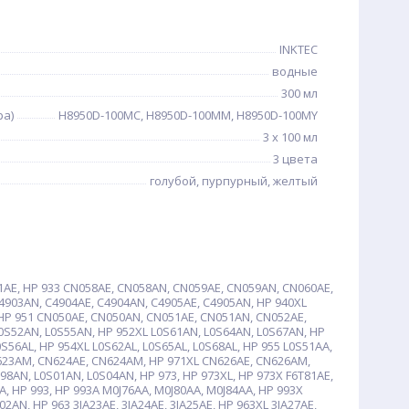
INKTEC
водные
300 мл
ра)
H8950D-100MC, H8950D-100MM, H8950D-100MY
3 x 100 мл
3 цвета
голубой, пурпурный, желтый
1AE, HP 933 CN058AE, CN058AN, CN059AE, CN059AN, CN060AE,
4903AN, C4904AE, C4904AN, C4905AE, C4905AN, HP 940XL
 HP 951 CN050AE, CN050AN, CN051AE, CN051AN, CN052AE,
0S52AN, L0S55AN, HP 952XL L0S61AN, L0S64AN, L0S67AN, HP
S56AL, HP 954XL L0S62AL, L0S65AL, L0S68AL, HP 955 L0S51AA,
N623AM, CN624AE, CN624AM, HP 971XL CN626AE, CN626AM,
8AN, L0S01AN, L0S04AN, HP 973, HP 973XL, HP 973X F6T81AE,
A, HP 993, HP 993A M0J76AA, M0J80AA, M0J84AA, HP 993X
AN, HP 963 3JA23AE, 3JA24AE, 3JA25AE, HP 963XL 3JA27AE,