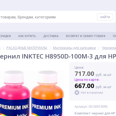
 СКИДКИ
КАК КУПИТЬ
ДОСТАВКА
ВОЗВРАТ И ОБМЕН ТОВАРА
П
в
|
РАСХОДНЫЕ МАТЕРИАЛЫ
|
Материалы для заправки
|
Чернила
ернил INKTEC H8950D-100M-3 для HP,
Цена:
717.00
руб. за шт
Цена по карте:
667.00
руб. за шт
Нет в наличии
Артикул: 00-00019095
Комплект чернил для HP I