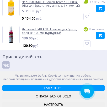
Чернила INKTEC PowerChrome K3 EKI04-
17.08.2026
01LY для Epson, пигментные, 1 л, желтый
5 313.00
руб.
5 154.00
руб.
Чернила HI-BLACK Universal для Epson,
В наличии
водные, 100 мл, пурпурный
130.00
руб.
120.90
руб.
Присоединяйтесь
Способы оплаты
Мы используем файлы Cookie для улучшения работы,
персонализации и повышения удобства пользования нашим сайтом.
ПРИНЯТЬ ВСЕ
© ООО "НПС+", 2012-2026
Россия, Великий Новгород, пр. Александра Корсунова 14А
ОТКАЗАТЬСЯ ОТ ВСЕХ
Контакты
Карта сайта
НАСТРОИТЬ