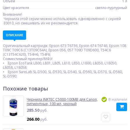
Объем
1 л
Цвет красителя
светло-пурпурный
Внимание!
Чернила этой серии можно использовать одновременно с серией
E0010, но смешивать их не рекомендуется.
ОПИСАНИЕ
Оригинальный картридж: Epson 673 T6736, Epson 674 T6746, Epson 108
T09C T09C6 (C13T09C64A), Epson 056, 057 T09D T09D600, T54C6
(C13T54C620), T54H6, T54F6;
Совместимый принтер/МФУ:
• Epson EcoTank L800, L801, L805, L810, L850, L1800, L8050, L18050,
L8058, L18058;
• Epson SureLab SL-D500, SL-D530, SL-D540, SL-D560, SL-D570, SL-D580,
SL-D590;
Похожие товары
Чернила INKTEC C5000-100MB для Canon,
В наличии
пигментные, 100 мл, черный
285.50
руб.
266.00
руб.