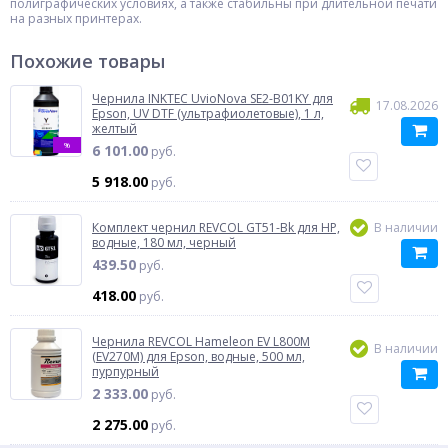
полиграфических условиях, а также стабильны при длительной печати
на разных принтерах.
Похожие товары
Чернила INKTEC UvioNova SE2-B01KY для
17.08.2026
Epson, UV DTF (ультрафиолетовые), 1 л,
желтый
%
6 101.00
руб.
5 918.00
руб.
Комплект чернил REVCOL GT51-Bk для HP,
В наличии
водные, 180 мл, черный
439.50
руб.
418.00
руб.
Чернила REVCOL Hameleon EV L800M
В наличии
(EV270M) для Epson, водные, 500 мл,
пурпурный
2 333.00
руб.
2 275.00
руб.