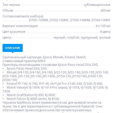
Тип чернил
сублимационные
Объем
400 мл
Состав комплекта (набора)
DTI01-100MB, DTI02-100MC, DTI03-100MM, DTI04-100MY
Вариант комплектации
4 x 100 мл
Цвет красителя
4 цвета
Цвета:
черный, голубой, пурпурный, желтый
ОПИСАНИЕ
Оригинальный картридж: Epson, Mimaki, Roland, Mutoh;
Совместимый принтер/МФУ:
Принтеры печатающими головками Epson Piezo Head DX4, DX5.
• Epson Piezo Head DX4, DX5;
• Mimaki JV4-130, JV4-160, JV4-180, JV22-130, JV22-160, JV33-130, JV33-160,
JV33-160A, JV5-130, JV5-160, JV5-160A, JV150-130, JV150-160, JV300-130,
JV300-160;
• Roland FP-740, FJ-740, FH7-40, HI-FI Jet Pro II 540, 640, FJ-500, FJ-600;
• Mutoh ValueJet VJ-1604, VJ-1614 Pro (aqua), VJ-1618, VJ-1638, VJ-1204, VJ-
1304;
• Mutoh DraftStation RJ-900, RJ-900C;
• Mutoh Falcon RJ-8000 series, RJ-8100;
Чернила SubliNova Smart применяются как для прямой печати на
ткани, так и для термопереноса с сублимационной бумагой. Они
обеспечивают превосходное качество печати в различных