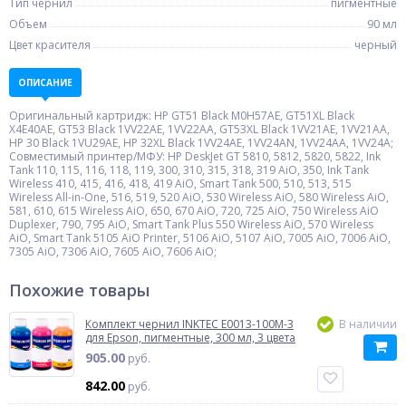
Тип чернил
пигментные
Объем
90 мл
Цвет красителя
черный
ОПИСАНИЕ
Оригинальный картридж: HP GT51 Black M0H57AE, GT51XL Black
X4E40AE, GT53 Black 1VV22AE, 1VV22AA, GT53XL Black 1VV21AE, 1VV21AA,
HP 30 Black 1VU29AE, HP 32XL Black 1VV24AE, 1VV24AN, 1VV24AA, 1VV24A;
Совместимый принтер/МФУ: HP DeskJet GT 5810, 5812, 5820, 5822, Ink
Tank 110, 115, 116, 118, 119, 300, 310, 315, 318, 319 AiO, 350, Ink Tank
Wireless 410, 415, 416, 418, 419 AiO, Smart Tank 500, 510, 513, 515
Wireless All-in-One, 516, 519, 520 AiO, 530 Wireless AiO, 580 Wireless AiO,
581, 610, 615 Wireless AiO, 650, 670 AiO, 720, 725 AiO, 750 Wireless AiO
Duplexer, 790, 795 AiO, Smart Tank Plus 550 Wireless AiO, 570 Wireless
AiO, Smart Tank 5105 AiO Printer, 5106 AiO, 5107 AiO, 7005 AiO, 7006 AiO,
7305 AiO, 7306 AiO, 7605 AiO, 7606 AiO;
Похожие товары
Комплект чернил INKTEC E0013-100M-3
В наличии
для Epson, пигментные, 300 мл, 3 цвета
905.00
руб.
842.00
руб.