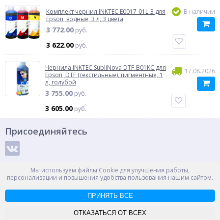
Комплект чернил INKTEC E0017-01L-3 для
В наличии
Epson, водные, 3 л, 3 цвета
3 772.00
руб.
3 622.00
руб.
Чернила INKTEC SubliNova DTF-B01KC для
17.08.2026
Epson, DTF (текстильные), пигментные, 1
л, голубой
3 755.00
руб.
3 605.00
руб.
Присоединяйтесь
Способы оплаты
Мы используем файлы Cookie для улучшения работы,
персонализации и повышения удобства пользования нашим сайтом.
ПРИНЯТЬ ВСЕ
© ООО "НПС+", 2012-2026
Россия, Великий Новгород, пр. Александра Корсунова 14А
ОТКАЗАТЬСЯ ОТ ВСЕХ