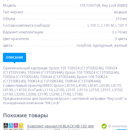
Модель
101/103/106, Key Lock (E880)
Тип чернил
водные
Объем
210 мл
Состав комплекта (набора)
L 101 C, L 101 M, L 101 Y
Вариант комплектации
3 x 70 мл
Цвет красителя
3 цвета
Цвета:
голубой, пурпурный, желтый
ОПИСАНИЕ
Оригинальный картридж: Epson 101 T03V24 (C13T03V24A), T03V34
(C13T03V34A), T03V44 (C13T03V44A), Epson 103 T00S24 (C13T00S24A),
T00S34 (C13T00S34A), T00S44 (C13T00S44A), Epson 106 T00R24
(C13T00R240), T00R34 (C13T00R340), T00R44 (C13T00R440);
Совместимый принтер/МФУ: Epson L4150, L4160, L4167, L6160, L6170,
L6190, L14150, EcoTank L1110, L3100, L3101, L3110, L3150, L3151, L3156,
L3160, L3260, L3266, L5190, L5290, L7160, L7180;
Предназначены для принтеров Epson c системой заправки "Key Lock" и
оснащенных клапаном "Ink Lock"
Похожие товары
Комплект чернил HI-BLACK HB-103 для
В наличии