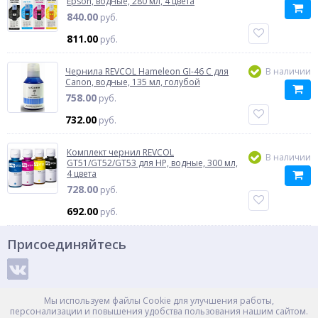
Epson, водные, 280 мл, 4 цвета
840.00
руб.
811.00
руб.
Чернила REVCOL Hameleon GI-46 C для
В наличии
Canon, водные, 135 мл, голубой
758.00
руб.
732.00
руб.
Комплект чернил REVCOL
В наличии
GT51/GT52/GT53 для HP, водные, 300 мл,
4 цвета
728.00
руб.
692.00
руб.
Присоединяйтесь
Способы оплаты
Мы используем файлы Cookie для улучшения работы,
персонализации и повышения удобства пользования нашим сайтом.