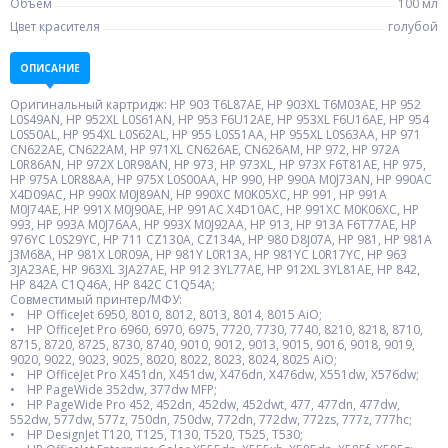
Объем
100 мл
Цвет красителя
голубой
ОПИСАНИЕ
Оригинальный картридж: HP 903 T6L87AE, HP 903XL T6M03AE, HP 952
L0S49AN, HP 952XL L0S61AN, HP 953 F6U12AE, HP 953XL F6U16AE, HP 954
L0S50AL, HP 954XL L0S62AL, HP 955 L0S51AA, HP 955XL L0S63AA, HP 971
CN622AE, CN622AM, HP 971XL CN626AE, CN626AM, HP 972, HP 972A
L0R86AN, HP 972X L0R98AN, HP 973, HP 973XL, HP 973X F6T81AE, HP 975,
HP 975A L0R88AA, HP 975X L0S00AA, HP 990, HP 990A M0J73AN, HP 990AC
X4D09AC, HP 990X M0J89AN, HP 990XC M0K05XC, HP 991, HP 991A
M0J74AE, HP 991X M0J90AE, HP 991AC X4D10AC, HP 991XC M0K06XC, HP
993, HP 993A M0J76AA, HP 993X M0J92AA, HP 913, HP 913A F6T77AE, HP
976YC L0S29YC, HP 711 CZ130A, CZ134A, HP 980 D8J07A, HP 981, HP 981A
J3M68A, HP 981X L0R09A, HP 981Y L0R13A, HP 981YC L0R17YC, HP 963
3JA23AE, HP 963XL 3JA27AE, HP 912 3YL77AE, HP 912XL 3YL81AE, HP 842,
HP 842A C1Q46A, HP 842C C1Q54A;
Совместимый принтер/МФУ:
• HP OfficeJet 6950, 8010, 8012, 8013, 8014, 8015 AiO;
• HP OfficeJet Pro 6960, 6970, 6975, 7720, 7730, 7740, 8210, 8218, 8710,
8715, 8720, 8725, 8730, 8740, 9010, 9012, 9013, 9015, 9016, 9018, 9019,
9020, 9022, 9023, 9025, 8020, 8022, 8023, 8024, 8025 AiO;
• HP OfficeJet Pro X451dn, X451dw, X476dn, X476dw, X551dw, X576dw;
• HP PageWide 352dw, 377dw MFP;
• HP PageWide Pro 452, 452dn, 452dw, 452dwt, 477, 477dn, 477dw,
552dw, 577dw, 577z, 750dn, 750dw, 772dn, 772dw, 772zs, 777z, 777hc;
• HP DesignJet T120, T125, T130, T520, T525, T530;