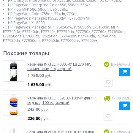
• HP OfficeJet Enterprise Color X555dn, X555xh, X585dn, X585f, X585z;
• HP PageWide Enterprise Color 556, 556dn, 556xh;
• HP Flow MFP 586, 586dn, 586f, 586z;
• HP PageWide Color 755dn, 774dn, 779dn;
• HP PageWide Managed P55250dw, P57750dw MFP;
• HP PageWide XL 8000;
• HP PageWide Managed SFP P75050dw, P75050dn, E75160dn, MFP
P77740dw, P77740dn, P77740z, P77750dn, P77750z, P77760z, E77650dn,
E77650dns, E77660zs, P75250dn, P77440dn, P77940dn, P77940dns,
P77950dn, P77950dns, P77960dn, P77960dns, E77660z+;
Похожие товары
Чернила INKTEC H0005-01LB для HP,
В наличии
пигментные, 1 л, черный
1 739.00
руб.
1 635.00
руб.
Чернила INKTEC H8950D-100MY для HP,
17.08.2026
водные, 100 мл, желтый
243.00
руб.
226.00
руб.
Чернила REVCOL BT5000C (BT500) для
В наличии