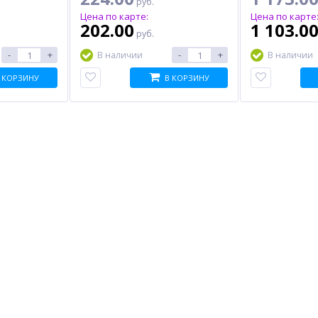
руб.
Цена по карте:
Цена по карте
202.00
1 103.0
руб.
-
+
-
+
В наличии
В наличии
 КОРЗИНУ
В КОРЗИНУ
%
%
%
Модуль памяти DDR3L 8Gb
SFP трансивер MIKROTIK
R
PC12800 1600MHz FOXLINE
XS+31LC10D
(FL1600D3U11L-8G), Retail
2 312.00
15 717.00
руб.
руб.