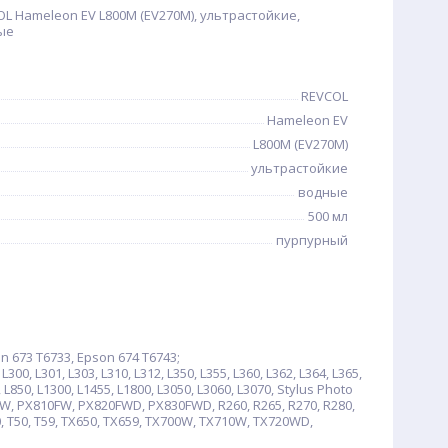
L Hameleon EV L800M (EV270M), ультрастойкие,
ные
REVCOL
Hameleon EV
L800M (EV270M)
ультрастойкие
водные
500 мл
пурпурный
n 673 T6733, Epson 674 T6743;
0, L301, L303, L310, L312, L350, L355, L360, L362, L364, L365,
0, L850, L1300, L1455, L1800, L3050, L3060, L3070, Stylus Photo
W, PX810FW, PX820FWD, PX830FWD, R260, R265, R270, R280,
0, T50, T59, TX650, TX659, TX700W, TX710W, TX720WD,