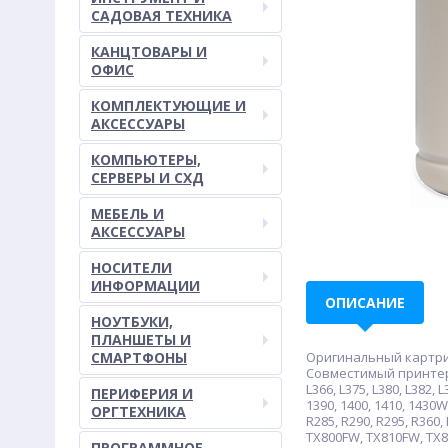
САДОВАЯ ТЕХНИКА
КАНЦТОВАРЫ И
ОФИС
КОМПЛЕКТУЮЩИЕ И
АКСЕССУАРЫ
КОМПЬЮТЕРЫ,
СЕРВЕРЫ И СХД
МЕБЕЛЬ И
АКСЕССУАРЫ
НОСИТЕЛИ
ИНФОРМАЦИИ
ОПИСАНИЕ
НОУТБУКИ,
ПЛАНШЕТЫ И
СМАРТФОНЫ
Оригинальный картридж:
Совместимый принтер/МФУ:
L366, L375, L380, L382, L
ПЕРИФЕРИЯ И
1390, 1400, 1410, 143
ОРГТЕХНИКА
R285, R290, R295, R360,
TX800FW, TX810FW, TX82
ПРОГРАММНОЕ