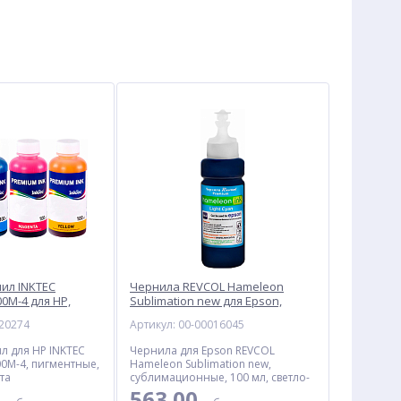
ил INKTEC
Чернила REVCOL Hameleon
0M-4 для HP,
Sublimation new для Epson,
0 мл, 4 цвета
сублимационные, 100 мл,
020274
Артикул: 00-00016045
светло-голубой
л для HP INKTEC
Чернила для Epson REVCOL
0M-4, пигментные,
Hameleon Sublimation new,
ета
сублимационные, 100 мл, светло-
голубые
0
563.00