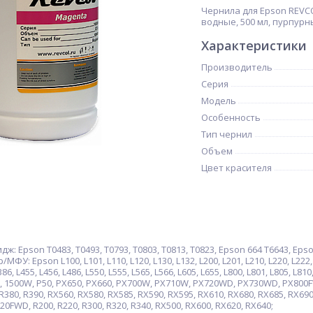
Чернила для Epson REVCO
водные, 500 мл, пурпур
Характеристики
Производитель
Серия
Модель
Особенность
Тип чернил
Объем
Цвет красителя
 Epson T0483, T0493, T0793, T0803, T0813, T0823, Epson 664 T6643, Epso
 Epson L100, L101, L110, L120, L130, L132, L200, L201, L210, L220, L222, L30
386, L455, L456, L486, L550, L555, L565, L566, L605, L655, L800, L801, L805, L81
0W, 1500W, P50, PX650, PX660, PX700W, PX710W, PX720WD, PX730WD, PX800F
 R380, R390, RX560, RX580, RX585, RX590, RX595, RX610, RX680, RX685, RX69
0FWD, R200, R220, R300, R320, R340, RX500, RX600, RX620, RX640;