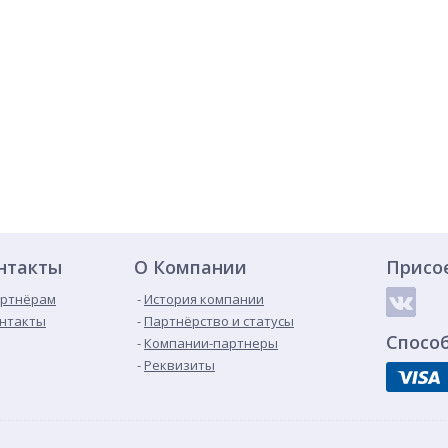
нтакты
О Компании
Присо
ртнёрам
История компании
нтакты
Партнёрство и статусы
Спосо
Компании-партнеры
Реквизиты