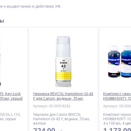
ие к выцветанию и действию УФ.
ры
5, Key Lock
Чернила REVCOL Hameleon GI-43
Комплект черн
70 мл, серый
Y для Canon, водные, 70 мл,
H5088/H5971-10
желтый
пигментные, 40
3
Артикул: 00-00018282
Артикул: 00-00
EVCOL L 115,
Чернила для Canon REVCOL
Комплект черни
 мл, серые
Hameleon GI-43 Y, водные, 70 мл,
H5088/H5971-10
желтые
4 x 100 мл, 4 цв
224.00
1 173.0