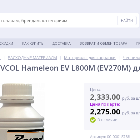
 СКИДКИ
КАК КУПИТЬ
ДОСТАВКА
ВОЗВРАТ И ОБМЕН ТОВАРА
П
в
|
РАСХОДНЫЕ МАТЕРИАЛЫ
|
Материалы для заправки
|
Чернила
VCOL Hameleon EV L800M (EV270M) дл
Цена:
2,333.00
руб. за ш
Цена по карте:
2,275.00
руб. за ш
В наличии
Артикул: 00-00018788