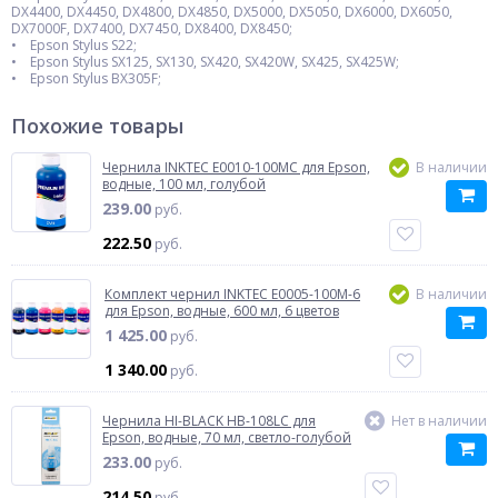
DX4400, DX4450, DX4800, DX4850, DX5000, DX5050, DX6000, DX6050,
DX7000F, DX7400, DX7450, DX8400, DX8450;
• Epson Stylus S22;
• Epson Stylus SX125, SX130, SX420, SX420W, SX425, SX425W;
• Epson Stylus BX305F;
Похожие товары
Чернила INKTEC E0010-100MC для Epson,
В наличии
водные, 100 мл, голубой
239.00
руб.
222.50
руб.
Комплект чернил INKTEC E0005-100M-6
В наличии
для Epson, водные, 600 мл, 6 цветов
1 425.00
руб.
1 340.00
руб.
Чернила HI-BLACK HB-108LC для
Нет в наличии
Epson, водные, 70 мл, светло-голубой
233.00
руб.
214.50
руб.