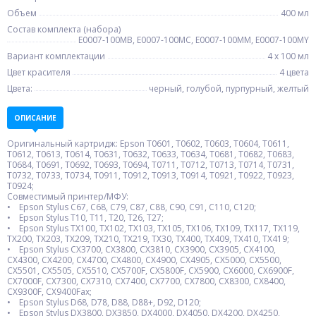
Объем
400 мл
Состав комплекта (набора)
E0007-100MB, E0007-100MC, E0007-100MM, E0007-100MY
Вариант комплектации
4 x 100 мл
Цвет красителя
4 цвета
Цвета:
черный, голубой, пурпурный, желтый
ОПИСАНИЕ
Оригинальный картридж: Epson T0601, T0602, T0603, T0604, T0611,
T0612, T0613, T0614, T0631, T0632, T0633, T0634, T0681, T0682, T0683,
T0684, T0691, T0692, T0693, T0694, T0711, T0712, T0713, T0714, T0731,
T0732, T0733, T0734, T0911, T0912, T0913, T0914, T0921, T0922, T0923,
T0924;
Совместимый принтер/МФУ:
• Epson Stylus C67, C68, C79, C87, C88, C90, C91, C110, C120;
• Epson Stylus T10, T11, T20, T26, T27;
• Epson Stylus TX100, TX102, TX103, TX105, TX106, TX109, TX117, TX119,
TX200, TX203, TX209, TX210, TX219, TX30, TX400, TX409, TX410, TX419;
• Epson Stylus CX3700, CX3800, CX3810, CX3900, CX3905, CX4100,
CX4300, CX4200, CX4700, CX4800, CX4900, CX4905, CX5000, CX5500,
CX5501, CX5505, CX5510, CX5700F, CX5800F, CX5900, CX6000, CX6900F,
CX7000F, CX7300, CX7310, CX7400, CX7700, CX7800, CX8300, CX8400,
CX9300F, CX9400Fax;
• Epson Stylus D68, D78, D88, D88+, D92, D120;
• Epson Stylus DX3800, DX3850, DX4000, DX4050, DX4200, DX4250,