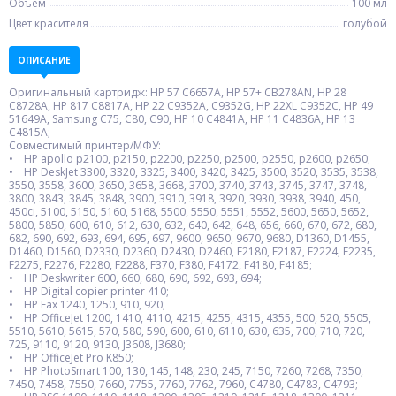
Объем
100 мл
Цвет красителя
голубой
ОПИСАНИЕ
Оригинальный картридж: HP 57 C6657A, HP 57+ CB278AN, HP 28
C8728A, HP 817 C8817A, HP 22 C9352A, C9352G, HP 22XL C9352C, HP 49
51649A, Samsung C75, C80, C90, HP 10 C4841A, HP 11 C4836A, HP 13
C4815A;
Совместимый принтер/МФУ:
• HP apollo p2100, p2150, p2200, p2250, p2500, p2550, p2600, p2650;
• HP DeskJet 3300, 3320, 3325, 3400, 3420, 3425, 3500, 3520, 3535, 3538,
3550, 3558, 3600, 3650, 3658, 3668, 3700, 3740, 3743, 3745, 3747, 3748,
3800, 3843, 3845, 3848, 3900, 3910, 3918, 3920, 3930, 3938, 3940, 450,
450ci, 5100, 5150, 5160, 5168, 5500, 5550, 5551, 5552, 5600, 5650, 5652,
5800, 5850, 600, 610, 612, 630, 632, 640, 642, 648, 656, 660, 670, 672, 680,
682, 690, 692, 693, 694, 695, 697, 9600, 9650, 9670, 9680, D1360, D1455,
D1460, D1560, D2330, D2360, D2430, D2460, F2180, F2187, F2224, F2235,
F2275, F2276, F2280, F2288, F370, F380, F4172, F4180, F4185;
• HP Deskwriter 600, 660, 680, 690, 692, 693, 694;
• HP Digital copier printer 410;
• HP Fax 1240, 1250, 910, 920;
• HP OfficeJet 1200, 1410, 4110, 4215, 4255, 4315, 4355, 500, 520, 5505,
5510, 5610, 5615, 570, 580, 590, 600, 610, 6110, 630, 635, 700, 710, 720,
725, 9110, 9120, 9130, J3608, J3680;
• HP OfficeJet Pro K850;
• HP PhotoSmart 100, 130, 145, 148, 230, 245, 7150, 7260, 7268, 7350,
7450, 7458, 7550, 7660, 7755, 7760, 7762, 7960, C4780, C4783, C4793;