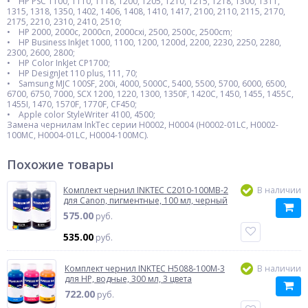
• HP PSC 1100, 1110, 1118, 1200, 1205, 1210, 1215, 1218, 1300, 1311,
1315, 1318, 1350, 1402, 1406, 1408, 1410, 1417, 2100, 2110, 2115, 2170,
2175, 2210, 2310, 2410, 2510;
• HP 2000, 2000c, 2000cn, 2000cxi, 2500, 2500c, 2500cm;
• HP Business InkJet 1000, 1100, 1200, 1200d, 2200, 2230, 2250, 2280,
2300, 2600, 2800;
• HP Color InkJet CP1700;
• HP DesignJet 110 plus, 111, 70;
• Samsung MJC 100SF, 200i, 4000, 5000C, 5400, 5500, 5700, 6000, 6500,
6700, 6750, 7000, SCX 1200, 1220, 1300, 1350F, 1420C, 1450, 1455, 1455C,
1455I, 1470, 1570F, 1770F, CF450;
• Apple color StyleWriter 4100, 4500;
Замена чернилам InkTec серии H0002, H0004 (H0002-01LC, H0002-
100MC, H0004-01LC, H0004-100MC).
Похожие товары
Комплект чернил INKTEC C2010-100MB-2
В наличии
для Canon, пигментные, 100 мл, черный
575.00
руб.
535.00
руб.
Комплект чернил INKTEC H5088-100M-3
В наличии
для HP, водные, 300 мл, 3 цвета
722.00
руб.