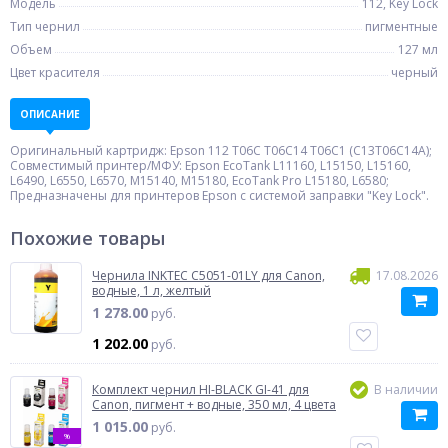
Модель
112, Key Lock
Тип чернил
пигментные
Объем
127 мл
Цвет красителя
черный
ОПИСАНИЕ
Оригинальный картридж: Epson 112 T06C T06C14 T06C1 (C13T06C14A);
Совместимый принтер/МФУ: Epson EcoTank L11160, L15150, L15160,
L6490, L6550, L6570, M15140, M15180, EcoTank Pro L15180, L6580;
Предназначены для принтеров Epson c системой заправки "Key Lock".
Похожие товары
Чернила INKTEC C5051-01LY для Canon,
17.08.2026
водные, 1 л, желтый
1 278.00
руб.
1 202.00
руб.
Комплект чернил HI-BLACK GI-41 для
В наличии
Canon, пигмент + водные, 350 мл, 4 цвета
1 015.00
руб.
%