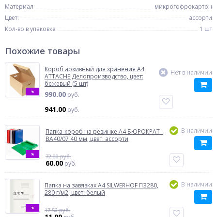
Материал
микрогофрокартон
Цвет:
ассорти
Кол-во в упаковке
1 шт
Похожие товары
Короб архивный для хранения A4
Нет в наличии
ATTACHE Делопроизводство, цвет:
бежевый (5 шт)
%
990.00
руб.
941.00
руб.
В наличии
Папка-короб на резинке A4 БЮРОКРАТ -
BA40/07 40 мм, цвет: ассорти
%
72.00 руб.
60.00
руб.
В наличии
Папка на завязках A4 SILWERHOF ПЗ280,
280 г/м2, цвет: белый
%
17.50 руб.
11.00