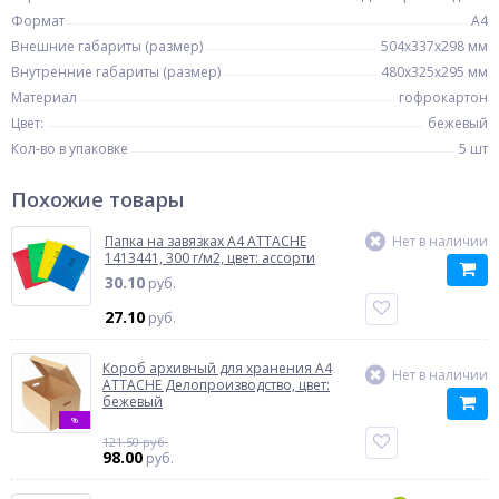
Формат
A4
Внешние габариты (размер)
504x337x298 мм
Внутренние габариты (размер)
480x325x295 мм
Материал
гофрокартон
Цвет:
бежевый
Кол-во в упаковке
5 шт
Похожие товары
Папка на завязках A4 ATTACHE
Нет в наличии
1413441, 300 г/м2, цвет: ассорти
30.10
руб.
27.10
руб.
Короб архивный для хранения A4
Нет в наличии
ATTACHE Делопроизводство, цвет:
бежевый
%
121.50 руб.
98.00
руб.