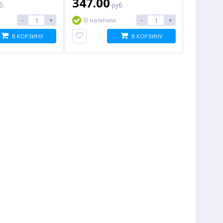
347.00
б.
руб.
-
+
-
+
В наличии
В КОРЗИНУ
В КОРЗИНУ
%
%
Папка для черчения №1
Wi-Fi адаптер MERCUSYS
SCHOOL, 20 листов
MA30H
38.00
1 072.00
руб.
руб.