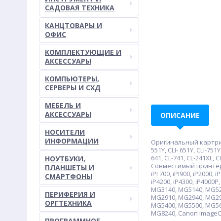
САДОВАЯ ТЕХНИКА
КАНЦТОВАРЫ И
ОФИС
КОМПЛЕКТУЮЩИЕ И
АКСЕССУАРЫ
КОМПЬЮТЕРЫ,
СЕРВЕРЫ И СХД
МЕБЕЛЬ И
АКСЕССУАРЫ
ОПИСАНИЕ
НОСИТЕЛИ
ИНФОРМАЦИИ
Оригинальный картридж: C
551Y, CLI- 651Y, CLI-751Y
641, CL-741, CL-241XL, C
НОУТБУКИ,
Совместимый принтер/МФУ
ПЛАНШЕТЫ И
iPI 700, iPI900, iP2000, 
СМАРТФОНЫ
iP4200, iP4300, iP4000P
MG3140, MG5140, MG52
ПЕРИФЕРИЯ И
MG2910, MG2940, MG29
ОРГТЕХНИКА
MG5400, MG5500, MG56
MG8240, Canon imageC
ПРОГРАММНОЕ