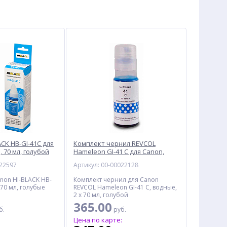
CK HB-GI-41C для
Комплект чернил REVCOL
 70 мл, голубой
Hameleon GI-41 C для Canon,
водные, 140 мл, голубой
022597
Артикул: 00-00022128
non HI-BLACK HB-
Комплект чернил для Canon
 70 мл, голубые
REVCOL Hameleon GI-41 C, водные,
2 x 70 мл, голубой
365.00
б.
руб.
:
Цена по карте: