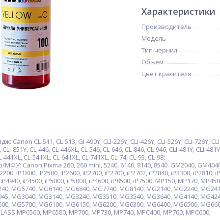
Характеристики
Производитель
Модель
Тип чернил
Объем
Цвет красителя
anon CL-511, CL-513, GI-490Y, CLI-226Y, CLI-426Y, CLI-526Y, CLI-726Y, CLI-8Y,
, CLI-851Y, CL-446, CL-446XL, CL-546, CL-646, CL-846, CL-946, CLI-481Y, CLI-481
L-441XL, CL-541XL, CL-641XL, CL-741XL, CL-74, CL-93, CL-98;
: Canon Pixma 260, 260 mini, 5240, 6140, 8140, 8540. GM2040, GM4040, iP10
iP2200, iP1800, iP2500, iP2600, iP2700, iP2700, iP2702, iP2840, iP3300, iP2810, i
, iP4940, iP4500, iP5000, iP5000, iP4600, iP8500, iP7500, MP150, MP170, M
40, MG5740, MG6140, MG6840, MG7740, MG8140, MG2140, MG2240, MG241
45, MG3040, MG3140, MG3240, MG3510, MG3540, MG3640, MG4140, MG424
00, MG5700, MG6100, MG6150, MG6200, MG6300, MG6400, MG6500, MG660
LASS MP6560, MP6580, MP700, MP730, MP740, MPC400, MP760, MPC600;