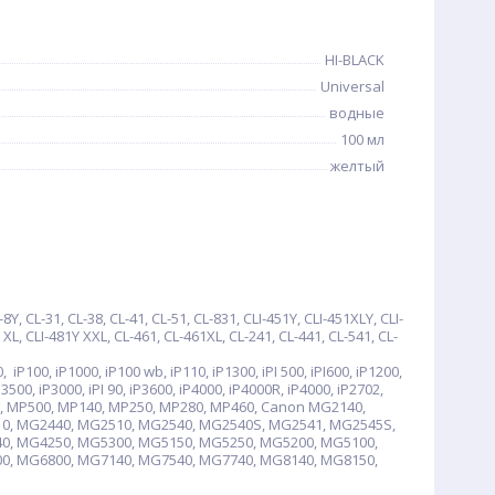
HI-BLACK
Universal
водные
100 мл
желтый
 CL-31, CL-38, CL-41, CL-51, CL-831, CLI-451Y, CLI-451XLY, CLI-
Y XL, CLI-481Y XXL, CL-461, CL-461XL, CL-241, CL-441, CL-541, CL-
0, iP1000, iP100 wb, iP110, iP1300, iPI 500, iPI600, iP1200,
P3500, iP3000, iPI 90, iP3600, iP4000, iP4000R, iP4000, iP2702,
P450, MP500, MP140, MP250, MP280, MP460, Canon MG2140,
0, MG2440, MG2510, MG2540, MG2540S, MG2541, MG2545S,
0, MG4250, MG5300, MG5150, MG5250, MG5200, MG5100,
0, MG6800, MG7140, MG7540, MG7740, MG8140, MG8150,