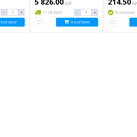
5 826.00
214.50
руб.
ру
-
+
-
+
17.08.2026
В наличии
 КОРЗИНУ
В КОРЗИНУ
%
%
%
9U
Кнопка NOVICAM B41
Кабель-удлинитель USB
3.0, USB Bm - USB Bf, NME,
0.3 м, синий
712.00
2 129.00
руб.
руб.