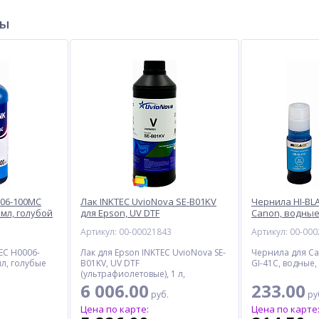
ры
006-100MC
Лак INKTEC UvioNova SE-B01KV
Чернила HI-BLA
 мл, голубой
для Epson, UV DTF
Canon, водные,
(ультрафиолетовые), 1 л,
2
Артикул: 00-00021843
Артикул: 00-00
бесцветный
EC H0006-
Лак для Epson INKTEC UvioNova SE-
Чернила для Ca
мл, голубые
B01KV, UV DTF
GI-41C, водные,
(ультрафиолетовые), 1 л,
бесцветный
6 006.00
233.00
руб.
ру
Цена по карте:
Цена по карте