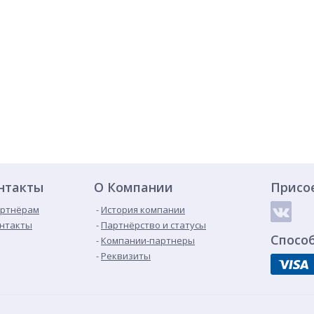
нтакты
О Компании
Присо
ртнёрам
История компании
нтакты
Партнёрство и статусы
Спосо
Компании-партнеры
Реквизиты