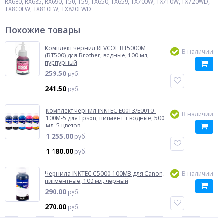
RX680, RX685, RX690, T50, T59, TX650, TX659, TX700W, TX710W, TX720WD,
TX800FW, TX810FW, TX820FWD
Похожие товары
Комплект чернил REVCOL BT5000M
В наличии
(BT500) для Brother, водные, 100 мл,
пурпурный
259.50
руб.
241.50
руб.
Комплект чернил INKTEC E0013/E0010-
В наличии
100M-5 для Epson, пигмент + водные, 500
мл, 5 цветов
1 255.00
руб.
1 180.00
руб.
Чернила INKTEC C5000-100MB для Canon,
В наличии
пигментные, 100 мл, черный
290.00
руб.
270.00
руб.