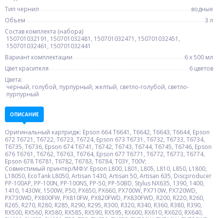
Тип чернил
водные
Объем
3 л
Состав комплекта (набора)
150701032191, 150701032481, 150701032471, 150701032451,
150701032461, 150701032441
Вариант комплектации
6 x 500 мл
Цвет красителя
6 цветов
Цвета:
черный, голубой, пурпурный, желтый, светло-голубой, светло-
пурпурный
ОПИСАНИЕ
Оригинальный картридж: Epson 664 T6641, T6642, T6643, T6644, Epson
672 T6721, T6722, T6723, T6724, Epson 673 T6731, T6732, T6733, T6734,
T6735, T6736, Epson 674 T6741, T6742, T6743, T6744, T6745, T6746, Epson
676 T6761, T6762, T6763, T6764, Epson 677 T6771, T6772, T6773, T6774,
Epson 678 T6781, T6782, T6783, T6784, T03Y, T00V;
Совместимый принтер/МФУ: Epson L800, L801, L805, L810, L850, L1800,
L18050, EcoTank L8050, Artisan 1430, Artisan 50, Artisan 635, Discproducer
PP-100AP, PP-100N, PP-100NS, PP-50, PP-50BD, Stylus NX635, 1390, 1400,
1410, 1430W, 1500W, P50, PX650, PX660, PX700W, PX710W, PX720WD,
PX730WD, PX800FW, PX810FW, PX820FWD, PX830FWD, R200, R220, R260,
R265, R270, R280, R285, R290, R295, R300, R320, R340, R360, R380, R390,
RX500, RX560, RX580, RX585, RX590, RX595, RX600, RX610, RX620, RX640,