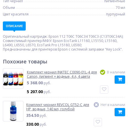
Тип чернил
пигментные
Объем
70 мл
Цвет красителя
пурпурный
ОПИСАНИЕ
Оригинальный картридж: Epson 112 T06C T06C34 T06C3 (C13T06C34A);
Совместимый принтер/МФУ: Epson EcoTank L11160, L15150, L15160,
L6490, L6550, L6570, EcoTank Pro L15180, L6580;
Предназначены для принтеров Epson c системой заправки "Key Lock".
Похожие товары
Комплект чернил INKTEC C0090-01L-4 для
В наличии
Canon, пигмент + водные, 4 л, 4 цвета
5 368.00
руб.
5 207.00
руб.
Комплект чернил REVCOL GT52-C для
Нет в наличии
HP, водные, 140 мл, голубой
354.50
руб.
330.00
руб.