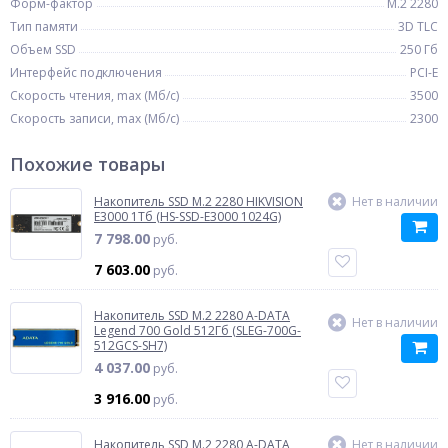
Форм-фактор
M.2 2280
Тип памяти
3D TLC
Объем SSD
250 Гб
Интерфейс подключения
PCI-E
Скорость чтения, max (Мб/с)
3500
Скорость записи, max (Мб/с)
2300
Похожие товары
Накопитель SSD M.2 2280 HIKVISION
Нет в наличии
E3000 1Тб (HS-SSD-E3000 1024G)
7 798.00
руб.
7 603.00
руб.
Накопитель SSD M.2 2280 A-DATA
Нет в наличии
Legend 700 Gold 512Гб (SLEG-700G-
512GCS-SH7)
4 037.00
руб.
3 916.00
руб.
Накопитель SSD M.2 2280 A-DATA
Нет в наличии