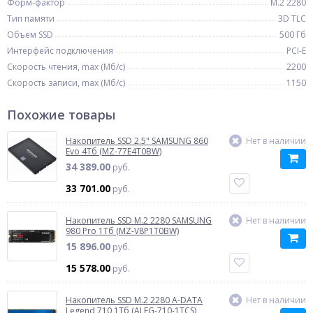
Форм-фактор
M.2 2280
Тип памяти
3D TLC
Объем SSD
500 Гб
Интерфейс подключения
PCI-E
Скорость чтения, max (Мб/с)
2200
Скорость записи, max (Мб/с)
1150
Похожие товары
Накопитель SSD 2.5" SAMSUNG 860
Нет в наличии
Evo 4Тб (MZ-77E4T0BW)
34 389.00
руб.
33 701.00
руб.
Накопитель SSD M.2 2280 SAMSUNG
Нет в наличии
980 Pro 1Тб (MZ-V8P1T0BW)
15 896.00
руб.
15 578.00
руб.
Накопитель SSD M.2 2280 A-DATA
Нет в наличии
Legend 710 1Тб (ALEG-710-1TCS)