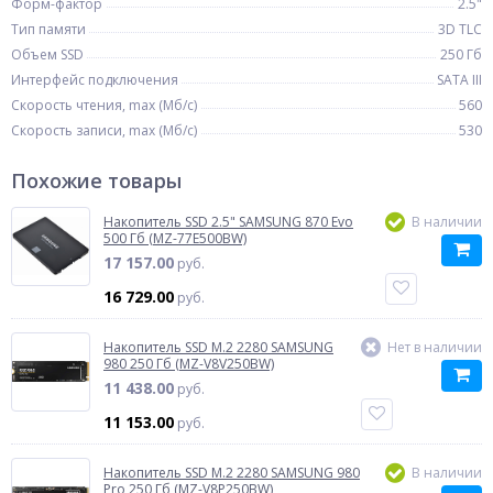
Форм-фактор
2.5"
Тип памяти
3D TLC
Объем SSD
250 Гб
Интерфейс подключения
SATA III
Скорость чтения, max (Мб/с)
560
Скорость записи, max (Мб/с)
530
Похожие товары
Накопитель SSD 2.5" SAMSUNG 870 Evo
В наличии
500 Гб (MZ-77E500BW)
17 157.00
руб.
16 729.00
руб.
Накопитель SSD M.2 2280 SAMSUNG
Нет в наличии
980 250 Гб (MZ-V8V250BW)
11 438.00
руб.
11 153.00
руб.
Накопитель SSD M.2 2280 SAMSUNG 980
В наличии
Pro 250 Гб (MZ-V8P250BW)