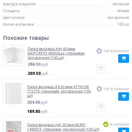
Фактура покрытия
тисненая
Толщина
40 мкм
Цвет (колер)
прозрачная
Кол-во в упаковке
100 шт
Похожие товары
Папка-вкладыш A4+ 60 мкм
Нет в наличии
БЮРОКРАТ 060GSLux, глянцевая,
прозрачная (100 шт)
286.50
руб.
269.50
руб.
Папка-вкладыш A4 30 мкм ATTACHE
Нет в наличии
715776, глянцевая, прозрачная (100
шт)
204.00
руб.
189.80
руб.
В наличии
Папка-вкладыш A4+ 30 мкм BURO
1496915, глянцевая, прозрачная (100 шт)