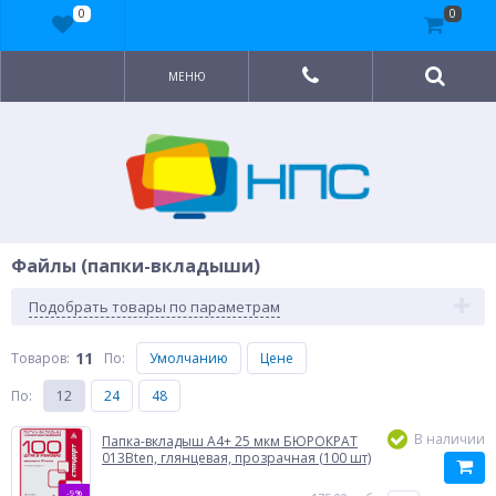
0
0
МЕНЮ
Файлы (папки-вкладыши)
Подобрать товары по параметрам
11
Товаров:
По
:
Умолчанию
Цене
По
:
12
24
48
В наличии
Папка-вкладыш A4+ 25 мкм БЮРОКРАТ
013Bten, глянцевая, прозрачная (100 шт)
-9%