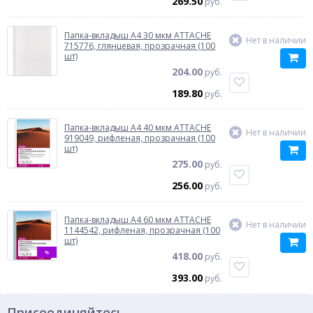
269.50
руб.
Папка-вкладыш A4 30 мкм ATTACHE
Нет в наличии
715776, глянцевая, прозрачная (100
шт)
204.00
руб.
189.80
руб.
Папка-вкладыш A4 40 мкм ATTACHE
Нет в наличии
919049, рифленая, прозрачная (100
шт)
275.00
руб.
256.00
руб.
Папка-вкладыш A4 60 мкм ATTACHE
Нет в наличии
1144542, рифленая, прозрачная (100
шт)
%
418.00
руб.
393.00
руб.
Присоединяйтесь