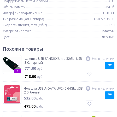
Поддерживамые технологии
OTG
Объем памяти
64 Гб
Интерфейс подключения
USB 3.1
Тип разъема (коннектора)
USB A / USB C
Скорость чтения, max (Мб/с)
150
Материал корпуса
пластик
Цвет
черный
Похожие товары
Флешка USB SANDISK Ultra 32Gb, USB
Нет в наличии
3.0, черный
771.00
руб.
%
718.00
руб.
Флешка USB A-DATA UV240 64Gb, USB
Нет в наличии
2.0, белый
532.00
руб.
479.00
руб.