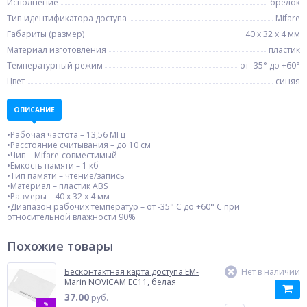
Исполнение
брелок
Тип идентификатора доступа
Mifare
Габариты (размер)
40 х 32 х 4 мм
Материал изготовления
пластик
Температурный режим
от -35° до +60°
Цвет
синяя
ОПИСАНИЕ
•Рабочая частота – 13,56 МГц
•Расстояние считывания – до 10 см
•Чип – Mifare-совместимый
•Емкость памяти – 1 кб
•Тип памяти – чтение/запись
•Материал – пластик ABS
•Размеры – 40 х 32 х 4 мм
•Диапазон рабочих температур – от -35° С до +60° С при
относительной влажности 90%
Похожие товары
Бесконтактная карта доступа EM-
Нет в наличии
Marin NOVICAM EC11, белая
37.00
руб.
%