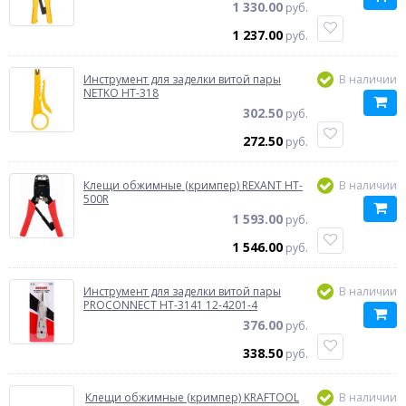
1 330.00
руб.
1 237.00
руб.
Инструмент для заделки витой пары
В наличии
NETKO HT-318
302.50
руб.
272.50
руб.
Клещи обжимные (кримпер) REXANT HT-
В наличии
500R
1 593.00
руб.
1 546.00
руб.
Инструмент для заделки витой пары
В наличии
PROCONNECT HT-3141 12-4201-4
376.00
руб.
338.50
руб.
Клещи обжимные (кримпер) KRAFTOOL
В наличии