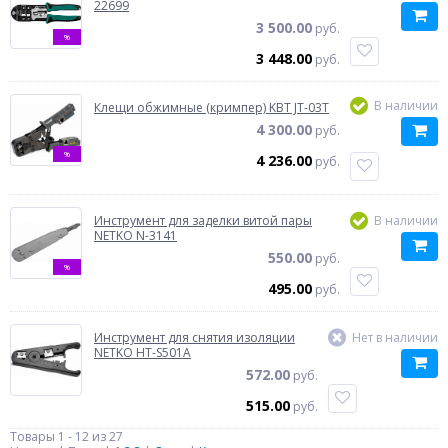
22699
3 500.00
руб.
%
3 448.00
руб.
В наличии
Клещи обжимные (кримпер) KBT JT-03T
4 300.00
руб.
%
4 236.00
руб.
Инструмент для заделки витой пары
В наличии
NETKO N-3141
550.00
руб.
%
495.00
руб.
Инструмент для снятия изоляции
Нет в наличии
NETKO HT-S501A
572.00
руб.
515.00
руб.
Товары 1 - 12 из 27