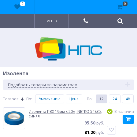
0
0
МЕНЮ
Изолента
Подобрать товары по параметрам
4
Товаров:
По
:
Умолчанию
Цене
По
:
12
24
48
Изолента ПВХ 19мм x 20м, NETKO 54835,
В наличии
синяя
95.50
руб.
81.20
руб.