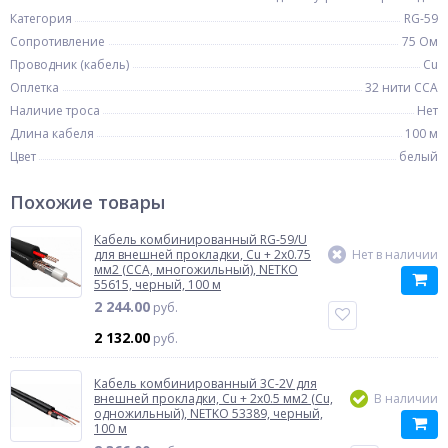
Категория
RG-59
Сопротивление
75 Ом
Проводник (кабель)
Cu
Оплетка
32 нити CCA
Наличие троса
Нет
Длина кабеля
100 м
Цвет
белый
Похожие товары
Кабель комбинированный RG-59/U
для внешней прокладки, Cu + 2x0.75
Нет в наличии
мм2 (CCA, многожильный), NETKO
55615, черный, 100 м
2 244.00
руб.
2 132.00
руб.
Кабель комбинированный 3C-2V для
внешней прокладки, Cu + 2x0.5 мм2 (Cu,
В наличии
одножильный), NETKO 53389, черный,
100 м