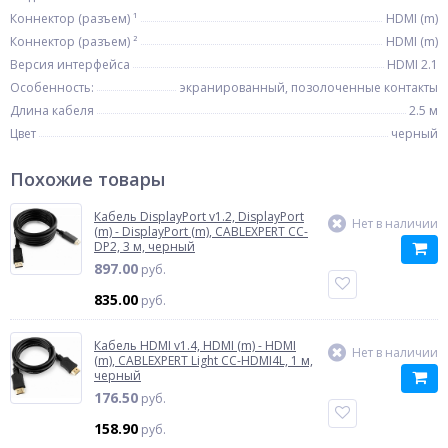
Коннектор (разъем) ¹
HDMI (m)
Коннектор (разъем) ²
HDMI (m)
Версия интерфейса
HDMI 2.1
Особенность:
экранированный, позолоченные контакты
Длина кабеля
2.5 м
Цвет
черный
Похожие товары
Кабель DisplayPort v1.2, DisplayPort
Нет в наличии
(m) - DisplayPort (m), CABLEXPERT CC-
DP2, 3 м, черный
897.00
руб.
835.00
руб.
Кабель HDMI v1.4, HDMI (m) - HDMI
Нет в наличии
(m), CABLEXPERT Light CC-HDMI4L, 1 м,
черный
176.50
руб.
158.90
руб.