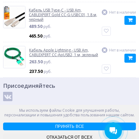
Кабель USB Type-C - USB Am,
Нет в наличии
CABLEXPERT Gold CC-G-USBC01, 1.8 м,
черный
489.50
руб.
465.50
руб.
Кабель Apple Lightning - USB Am,
Нет в наличии
CABLEXPERT CC-ApUSB2, 1 м, зеленый
263.50
руб.
237.50
руб.
Присоединяйтесь
Способы оплаты
Мы используем файлы Cookie для улучшения работы,
персонализации и повышения удобства пользования нашим сайтом.
ПРИНЯТЬ ВСЕ
© ООО "НПС+", 2012-2026
Россия, Великий Новгород, пр. Александра Корсунова 14А
ОТКАЗАТЬСЯ ОТ ВСЕХ