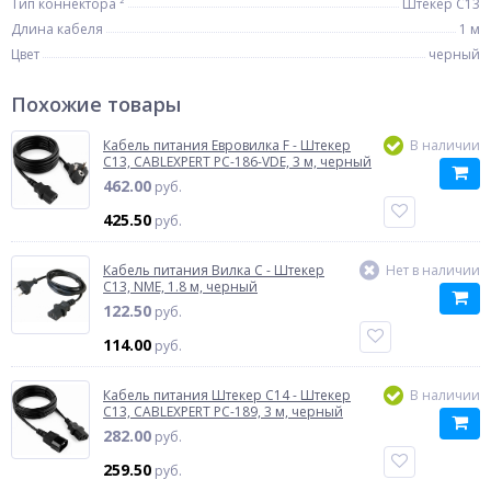
Тип коннектора ²
Штекер C13
Длина кабеля
1 м
Цвет
черный
Похожие товары
Кабель питания Евровилка F - Штекер
В наличии
C13, CABLEXPERT PC-186-VDE, 3 м, черный
462.00
руб.
425.50
руб.
Кабель питания Вилка C - Штекер
Нет в наличии
C13, NME, 1.8 м, черный
122.50
руб.
114.00
руб.
Кабель питания Штекер C14 - Штекер
В наличии
C13, CABLEXPERT PC-189, 3 м, черный
282.00
руб.
259.50
руб.