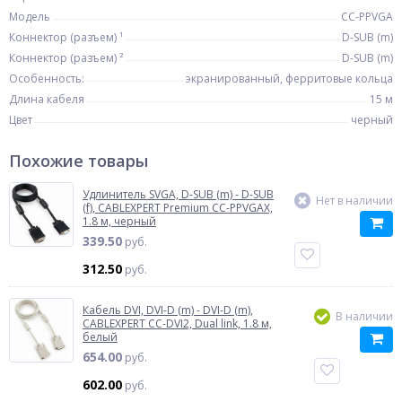
Модель
CC-PPVGA
Коннектор (разъем) ¹
D-SUB (m)
Коннектор (разъем) ²
D-SUB (m)
Особенность:
экранированный, ферритовые кольца
Длина кабеля
15 м
Цвет
черный
Похожие товары
Удлинитель SVGA, D-SUB (m) - D-SUB
Нет в наличии
(f), CABLEXPERT Premium CC-PPVGAX,
1.8 м, черный
339.50
руб.
312.50
руб.
Кабель DVI, DVI-D (m) - DVI-D (m),
В наличии
CABLEXPERT CC-DVI2, Dual link, 1.8 м,
белый
654.00
руб.
602.00
руб.