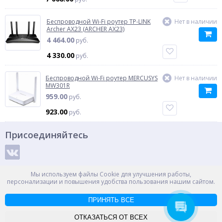
Беспроводной Wi-Fi роутер TP-LINK
Нет в наличии
Archer AX23 (ARCHER AX23)
4 464.00
руб.
4 330.00
руб.
Беспроводной Wi-Fi роутер MERCUSYS
Нет в наличии
MW301R
959.00
руб.
923.00
руб.
Присоединяйтесь
Способы оплаты
Мы используем файлы Cookie для улучшения работы,
персонализации и повышения удобства пользования нашим сайтом.
ПРИНЯТЬ ВСЕ
© ООО "НПС+", 2012-2026
Россия, Великий Новгород, пр. Александра Корсунова 14А
ОТКАЗАТЬСЯ ОТ ВСЕХ