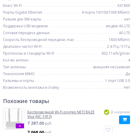
Класс Wi-Fi
AX1800
Порты Gigabit Ethernet
4 порта 10/100/1000 Мбит/с
Разъем для SIM-карты
нет
Поддержка USB модемов
модем 4G LTE
Сотовая передача данных
4G LTE
Скорость беспроводной передачи, max
1800 Мбит/с
Диапазон частот Wi-Fi
2.4 ГГц / 5 ГГц
Протоколы и стандарты Wi-Fi
802.11a/b/g/n/ac
Кол-во антенн
4
Тип антенны
внешняя несъемная
Технология MIMO
Да
Разъемы и порты
1 порт USB 3.0
Возможность монтажа в стойку
Нет
Похожие товары
Беспроводной Wi-Fi роутер NETCRAZE
В наличии
Viva (NC-1913)
7 287.00
руб.
%
7 068.00
руб.