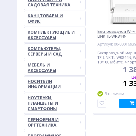
САДОВАЯ ТЕХНИКА
КАНЦТОВАРЫ И
ОФИС
Беспроводной Wi-Fi
КОМПЛЕКТУЮЩИЕ И
LINK TL-WR844N
АКСЕССУАРЫ
Артикул: 00-0001693
КОМПЬЮТЕРЫ,
Беспроводной марш
СЕРВЕРЫ И СХД
TP-LINK TL-WR844N, 
10/100 Мбит/с, 4 пор
МЕБЕЛЬ И
Мбит/с, 300 Мбит/с
1 3
АКСЕССУАРЫ
Це
1 3
НОСИТЕЛИ
ИНФОРМАЦИИ
В наличии
НОУТБУКИ,
ПЛАНШЕТЫ И
СМАРТФОНЫ
ПЕРИФЕРИЯ И
ОРГТЕХНИКА
ПРОГРАММНОЕ