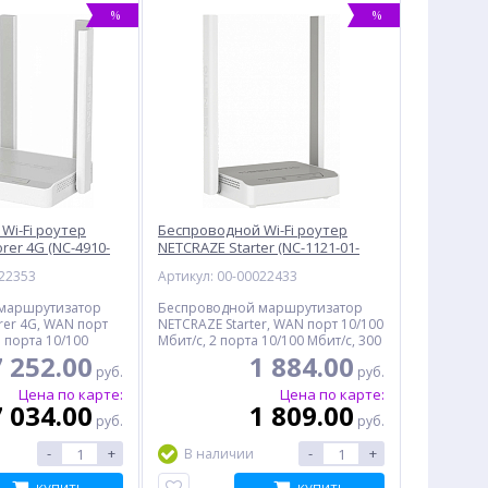
%
%
Wi-Fi роутер
Беспроводной Wi-Fi роутер
%
%
rer 4G (NC-4910-
NETCRAZE Starter (NC-1121-01-
EAEU)
022353
Артикул: 00-00022433
маршрутизатор
Беспроводной маршрутизатор
rer 4G, WAN порт
NETCRAZE Starter, WAN порт 10/100
3 порта 10/100
Мбит/с, 2 порта 10/100 Мбит/с, 300
ит/с, MIMO, SIM-
Мбит/с, MIMO
7 252.00
1 884.00
руб.
руб.
Цена по карте:
Цена по карте:
7 034.00
1 809.00
Коробка монтажная для
Беспроводной Wi-Fi
Папка
руб.
руб.
видеокамеры МК
роутер KEENETIC Explorer
A4 БЮ
-
+
-
+
В наличии
МК+Видео
4G (KN-4910)
мм
440.50
8 334.00
руб.
руб.