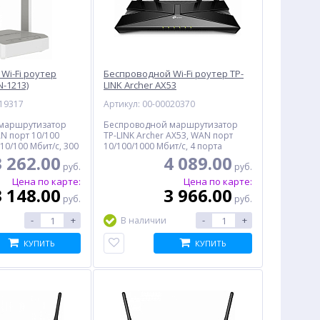
Wi-Fi роутер
Беспроводной Wi-Fi роутер TP-
N-1213)
LINK Archer AX53
019317
Артикул: 00-00020370
маршрутизатор
Беспроводной маршрутизатор
AN порт 10/100
TP-LINK Archer AX53, WAN порт
 10/100 Мбит/с, 300
10/100/1000 Мбит/с, 4 порта
10/100/1000 Мбит/с, 2402 Мбит/с
3 262.00
4 089.00
руб.
руб.
Цена по карте:
Цена по карте:
3 148.00
3 966.00
руб.
руб.
-
+
-
+
В наличии
КУПИТЬ
КУПИТЬ