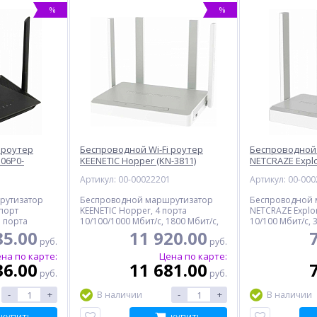
%
%
 роутер
Беспроводной Wi-Fi роутер
Беспроводной 
%
%
%
G06P0-
KEENETIC Hopper (KN-3811)
NETCRAZE Explo
01-EAEU)
1
Артикул: 00-00022201
Артикул: 00-00
рутизатор
Беспроводной маршрутизатор
Беспроводной 
порт
KEENETIC Hopper, 4 порта
NETCRAZE Explo
3 порта
10/100/1000 Мбит/с, 1800 Мбит/с,
10/100 Мбит/с, 
1775 Мбит/с,
MIMO, 1 порт USB 3.0
Мбит/с, 1167 Мб
85.00
11 920.00
руб.
руб.
слот
на по карте:
Цена по карте:
36.00
11 681.00
ан
Картридж CACTUS CS-
Стайлер DYSON HS08,
руб.
руб.
CE278AS, черный
синий
-
+
-
+
В наличии
В наличии
549.00
53 891.00
руб.
руб.