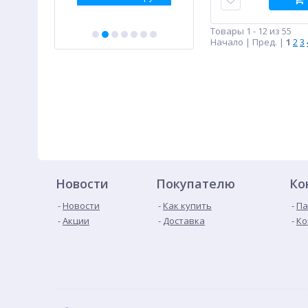
Товары 1 - 12 из 55
Начало | Пред. |
1
2
3
Новости
Покупателю
Ко
Новости
Как купить
Па
Акции
Доставка
Ко