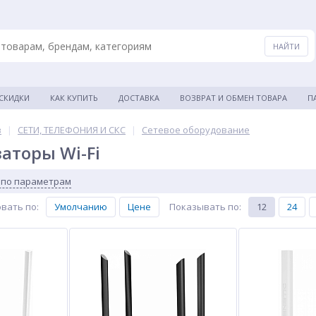
 СКИДКИ
КАК КУПИТЬ
ДОСТАВКА
ВОЗВРАТ И ОБМЕН ТОВАРА
П
в
|
СЕТИ, ТЕЛЕФОНИЯ И СКС
|
Сетевое оборудование
торы Wi-Fi
 по параметрам
вать по
:
Умолчанию
Цене
Показывать по
:
12
24