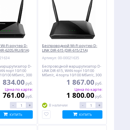
i-Fi роутер D-
Беспроводной Wi-Fi роутер D-
DIR-620S/RU/B1A)
LINK DIR-615 (DIR-615/Z1A)
021634
Артикул: 00-00021635
маршрутизатор D-
Беспроводной маршрутизатор D-
WAN порт 10/100
LINK DIR-615, WAN порт 10/100
 10/100 Мбит/с, 300
Мбит/с, 4 порта 10/100 Мбит/с, 300
 порт USB 2.0
Мбит/с, MIMO
1 834.00
1 867.00
руб.
руб.
Цена по карте:
Цена по карте:
1 761.00
1 800.00
руб.
руб.
-
+
-
+
В наличии
КУПИТЬ
КУПИТЬ