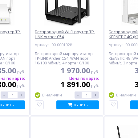
 роутер TP-
Беспроводной Wi-Fi роутер TP-
Беспроводной 
LINK Archer C54
KEENETIC 4G (K
9
Артикул: 00-00019281
Артикул: 00-00
рутизатор
Беспроводной маршрутизатор
Беспроводной 
WAN порт
TP-LINK Archer C54, WAN порт
KEENETIC 4G, W
та 10/100
10/100 Мбит/с, 4 порта 10/100
Мбит/с, 3 порта
Мбит/с, 867 Мбит/с
Мбит/с
85.00
1 970.00
руб.
руб.
на по карте:
Цена по карте:
30.00
1 891.00
руб.
руб.
-
+
-
+
В наличии
В наличии
КУПИТЬ
КУПИТЬ