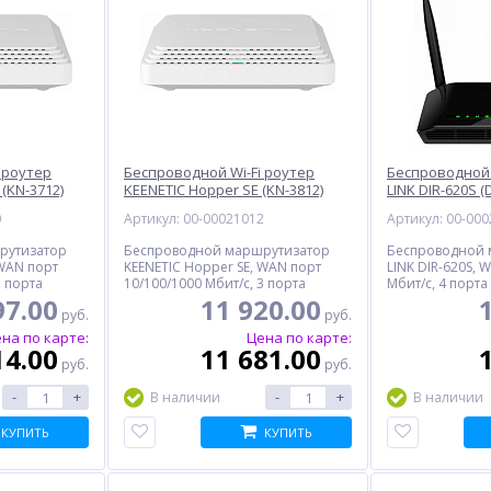
 роутер
Беспроводной Wi-Fi роутер
Беспроводной W
 (KN-3712)
KEENETIC Hopper SE (KN-3812)
LINK DIR-620S (
0
Артикул: 00-00021012
Артикул: 00-00
рутизатор
Беспроводной маршрутизатор
Беспроводной 
 WAN порт
KEENETIC Hopper SE, WAN порт
LINK DIR-620S, 
3 порта
10/100/1000 Мбит/с, 3 порта
Мбит/с, 4 порта
2976 Мбит/с,
10/100/1000 Мбит/с, 2976 Мбит/с,
Мбит/с, MIMO, 1
97.00
11 920.00
руб.
руб.
MIMO
на по карте:
Цена по карте:
14.00
11 681.00
руб.
руб.
-
+
-
+
В наличии
В наличии
КУПИТЬ
КУПИТЬ