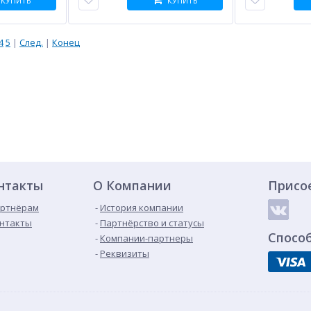
КУПИТЬ
КУПИТЬ
4
5
|
След.
|
Конец
нтакты
О Компании
Присо
ртнёрам
История компании
нтакты
Партнёрство и статусы
Спосо
Компании-партнеры
Реквизиты