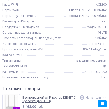
Класс Wi-Fi
AC1200
Порты WAN
1 порт 10/100/1000 Мбит/с
Порты Gigabit Ethernet
3 порта 10/100/1000 Мбит/с
Разъем для SIM-карты
нет
Поддержка USB модемов
модем 4G LTE
Сотовая передача данных
4G LTE
Скорость беспроводной передачи, max
867 Мбит/с
Диапазон частот Wi-Fi
2.4 ГГц / 5 ГГц
Протоколы и стандарты Wi-Fi
802.11a/b/g/n/ac
Кол-во антенн
4
Тип антенны
внешняя несъемная
Технология MIMO
Да
Разъемы и порты
2 порта USB 2.0
Возможность монтажа в стойку
Нет
Похожие товары
Беспроводной Wi-Fi роутер KEENETIC
Нет в наличии
Speedster (KN-3013)
6 468.00
руб.
%