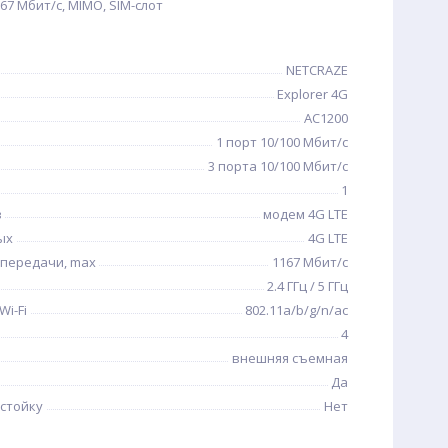
167 Мбит/с, MIMO, SIM-слот
NETCRAZE
Explorer 4G
AC1200
1 порт 10/100 Мбит/с
3 порта 10/100 Мбит/с
1
в
модем 4G LTE
ых
4G LTE
 передачи, max
1167 Мбит/с
2.4 ГГц / 5 ГГц
i-Fi
802.11a/b/g/n/ac
4
внешняя съемная
Да
стойку
Нет