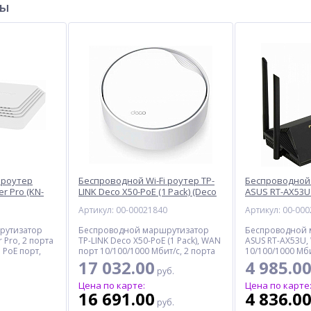
ры
 роутер
Беспроводной Wi-Fi роутер TP-
Беспроводной 
er Pro (KN-
LINK Deco X50-PoE (1 Pack) (Deco
ASUS RT-AX53U 
X50-PoE(1-pack))
MO3510)
1
Артикул: 00-00021840
Артикул: 00-00
рутизатор
Беспроводной маршрутизатор
Беспроводной 
r Pro, 2 порта
TP-LINK Deco X50-PoE (1 Pack), WAN
ASUS RT-AX53U,
 PoE порт,
порт 10/100/1000 Мбит/с, 2 порта
10/100/1000 Мби
10/100/1000 Мбит/с, 2 PoE порта,
10/100/1000 Мби
17 032.00
4 985.0
руб.
2402 Мбит/с, MIMO
MIMO, 1 порт US
Цена по карте:
Цена по карте
16 691.00
4 836.0
руб.