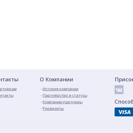
нтакты
О Компании
Присо
ртнёрам
История компании
нтакты
Партнёрство и статусы
Спосо
Компании-партнеры
Реквизиты