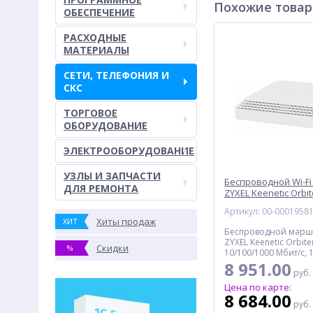
Похожие това
ОБЕСПЕЧЕНИЕ
РАСХОДНЫЕ
МАТЕРИАЛЫ
СЕТИ, ТЕЛЕФОНИЯ И
СКС
ТОРГОВОЕ
ОБОРУДОВАНИЕ
ЭЛЕКТРООБОРУДОВАНИЕ
УЗЛЫ И ЗАПЧАСТИ
Беспроводной Wi-Fi
ДЛЯ РЕМОНТА
ZYXEL Keenetic Orbit
2810)
Артикул: 00-0001958
Хиты продаж
ХИТ
Беспроводной марш
ZYXEL Keenetic Orbite
Скидки
%
10/100/1000 Мбит/с, 1
867 Мбит/с, MIMO
8 951.00
руб.
Цена по карте:
8 684.00
руб.