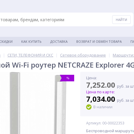
 СКИДКИ
КАК КУПИТЬ
ДОСТАВКА
ВОЗВРАТ И ОБМЕН ТОВАРА
П
в
|
СЕТИ, ТЕЛЕФОНИЯ И СКС
|
Сетевое оборудование
|
Маршрутиз
й Wi-Fi роутер NETCRAZE Explorer 4G
Цена:
%
7,252.00
руб. за ш
Цена по карте:
7,034.00
руб. за ш
В наличии
Артикул: 00-00022353
Беспроводной маршрутиз