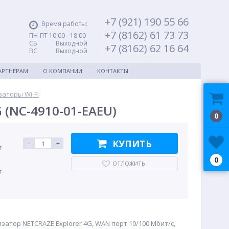
+7 (921) 190 55 66
Время работы:
+7 (8162) 61 73 73
ПН-ПТ 10:00 - 18:00
СБ Выходной
+7 (8162) 62 16 64
ВС Выходной
АРТНЁРАМ
О КОМПАНИИ
КОНТАКТЫ
аторы Wi-Fi
 (NC-4910-01-EAEU)
0
КУПИТЬ
-
+
т
0
ОТЛОЖИТЬ
т
атор NETCRAZE Explorer 4G, WAN порт 10/100 Мбит/с,