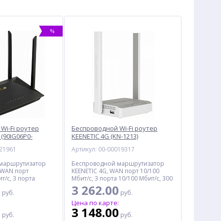
%
Wi-Fi роутер
Беспроводной Wi-Fi роутер
(90IG06P0-
KEENETIC 4G (KN-1213)
021961
Артикул: 00-00019317
маршрутизатор
Беспроводной маршрутизатор
 WAN порт
KEENETIC 4G, WAN порт 10/100
т/с, 3 порта
Мбит/с, 3 порта 10/100 Мбит/с, 300
т/с, 1775 Мбит/с,
Мбит/с
0
3 262.00
руб.
руб.
B 2.0
:
Цена по карте:
0
3 148.00
руб.
руб.