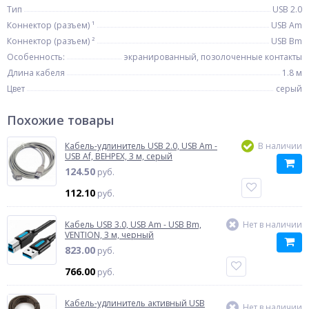
Тип
USB 2.0
Коннектор (разъем) ¹
USB Am
Коннектор (разъем) ²
USB Bm
Особенность:
экранированный, позолоченные контакты
Длина кабеля
1.8 м
Цвет
серый
Похожие товары
Кабель-удлинитель USB 2.0, USB Am -
В наличии
USB Af, BEHPEX, 3 м, серый
124.50
руб.
112.10
руб.
Кабель USB 3.0, USB Am - USB Bm,
Нет в наличии
VENTION, 3 м, черный
823.00
руб.
766.00
руб.
Кабель-удлинитель активный USB
Нет в наличии