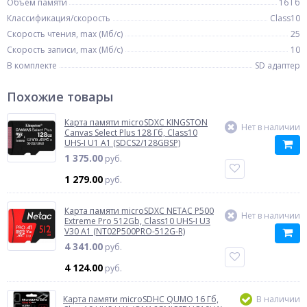
Объем памяти
16 Гб
Классификация/скорость
Class10
Скорость чтения, max (Мб/с)
25
Скорость записи, max (Мб/с)
10
В комплекте
SD адаптер
Похожие товары
Карта памяти microSDXC KINGSTON
Нет в наличии
Canvas Select Plus 128 Гб, Class10
UHS-I U1 A1 (SDCS2/128GBSP)
1 375.00
руб.
1 279.00
руб.
Карта памяти microSDXC NETAC P500
Нет в наличии
Extreme Pro 512Gb, Class10 UHS-I U3
V30 A1 (NT02P500PRO-512G-R)
4 341.00
руб.
4 124.00
руб.
Карта памяти microSDHC QUMO 16 Гб,
В наличии