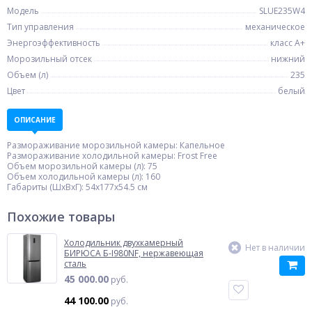
Модель
SLUE235W4
Тип управления
механическое
Энергоэффективность
класс A+
Морозильный отсек
нижний
Объем (л)
235
Цвет
белый
ОПИСАНИЕ
Размораживание морозильной камеры: Капельное
Размораживание холодильной камеры: Frost Free
Объем морозильной камеры (л): 75
Объем холодильной камеры (л): 160
Габариты (ШxВxГ): 54x177x54.5 см
Похожие товары
Холодильник двухкамерный
Нет в наличии
БИРЮСА Б-I980NF, нержавеющая
сталь
45 000.00
руб.
44 100.00
руб.