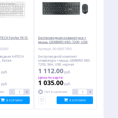
ECH Fstyler FK15,
Беспроводная клавиатура +
мышь GEMBIRD KBS-7200, USB,
черная
020287
Артикул: 00-00017055
оводная A4TECH
Беспроводной комплект
B, белая
клавиатура + мышь GEMBIRD KBS-
7200, Slim, USB, черная
0
1 112.00
руб.
руб.
:
Цена по карте:
0
1 035.00
руб.
руб.
-
+
-
+
чии
Нет в наличии
В КОРЗИНУ
В КОРЗИНУ