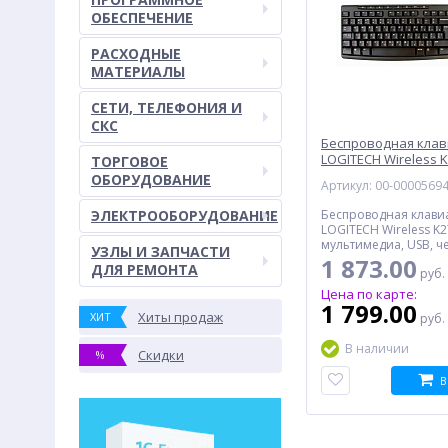
ОБЕСПЕЧЕНИЕ
РАСХОДНЫЕ
МАТЕРИАЛЫ
СЕТИ, ТЕЛЕФОНИЯ И
СКС
Беспроводная кла
LOGITECH Wireless K
ТОРГОВОЕ
черная
ОБОРУДОВАНИЕ
Артикул: 00-0000569
ЭЛЕКТРООБОРУДОВАНИЕ
Беспроводная клави
LOGITECH Wireless K2
мультимедиа, USB, ч
УЗЛЫ И ЗАПЧАСТИ
1 873.00
ДЛЯ РЕМОНТА
руб.
Цена по карте:
1 799.00
Хиты продаж
ХИТ
руб.
В наличии
Скидки
%
В