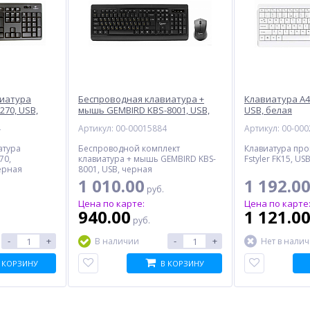
виатура
Беспроводная клавиатура +
Клавиатура A4T
270, USB,
мышь GEMBIRD KBS-8001, USB,
USB, белая
черная
4
Артикул: 00-00015884
Артикул: 00-00
атура
Беспроводной комплект
Клавиатура пр
70,
клавиатура + мышь GEMBIRD KBS-
Fstyler FK15, US
ерная
8001, USB, черная
1 010.00
1 192.0
руб.
Цена по карте:
Цена по карте
940.00
1 121.0
руб.
-
+
-
+
В наличии
Нет в нали
 КОРЗИНУ
В КОРЗИНУ