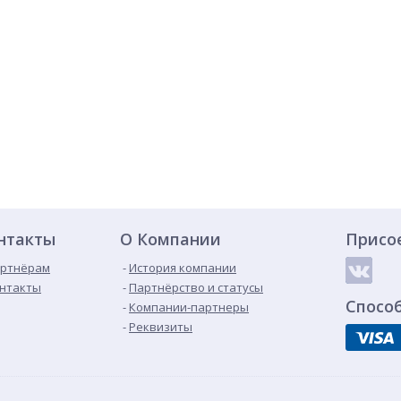
нтакты
О Компании
Присо
ртнёрам
История компании
нтакты
Партнёрство и статусы
Спосо
Компании-партнеры
Реквизиты