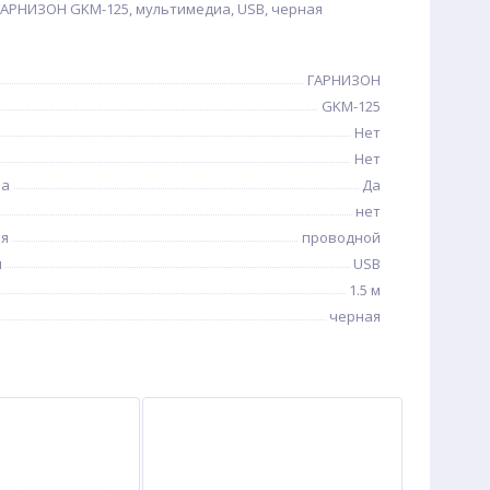
АРНИЗОН GKM-125, мультимедиа, USB, черная
ГАРНИЗОН
GKM-125
Нет
Нет
иа
Да
нет
ия
проводной
я
USB
1.5 м
черная