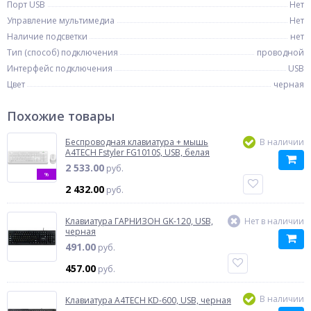
Порт USB
Нет
Управление мультимедиа
Нет
Наличие подсветки
нет
Тип (способ) подключения
проводной
Интерфейс подключения
USB
Цвет
черная
Похожие товары
Беспроводная клавиатура + мышь
В наличии
A4TECH Fstyler FG1010S, USB, белая
2 533.00
руб.
%
2 432.00
руб.
Клавиатура ГАРНИЗОН GK-120, USB,
Нет в наличии
черная
491.00
руб.
457.00
руб.
В наличии
Клавиатура A4TECH KD-600, USB, черная