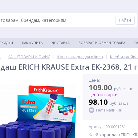
 СКИДКИ
КАК КУПИТЬ
ДОСТАВКА
ВОЗВРАТ И ОБМЕН ТОВАРА
П
в
|
КАНЦТОВАРЫ И ОФИС
|
Канцтовары для офиса
|
Клей и клейка
аш ERICH KRAUSE Extra EK-2368, 21 г
Цена:
109.00
руб. за шт
Цена по карте:
98.10
руб. за шт
Нет в наличии
Артикул: 00-00012811
Клей-карандаш ERICH KRA