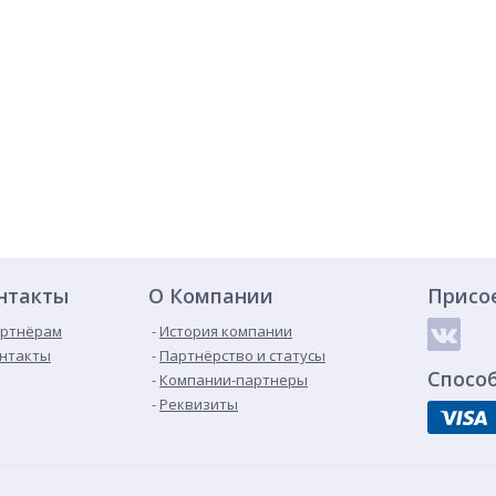
нтакты
О Компании
Присо
ртнёрам
История компании
нтакты
Партнёрство и статусы
Спосо
Компании-партнеры
Реквизиты