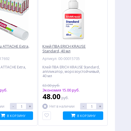
 ATTACHE Extra,
Клей ПВА ERICH KRAUSE
Standard, 40 мл
017692
Артикул: 00-00015705
ATTACHE Extra,
Клей ПВА ERICH KRAUSE Standard,
аппликатор, морозоустойчивый,
40 мл
63.00 руб.
руб.
Экономия 15.00 руб.
48.00
руб.
-
+
-
+
чии
Нет в наличии
В КОРЗИНУ
В КОРЗИНУ