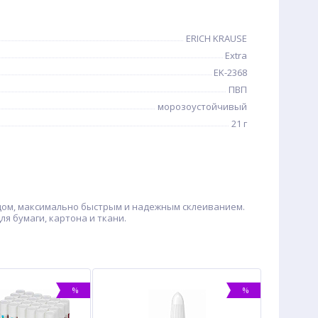
ERICH KRAUSE
Extra
EK-2368
ПВП
морозоустойчивый
21 г
одом, максимально быстрым и надежным склеиванием.
я бумаги, картона и ткани.
%
%