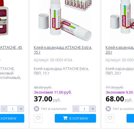
ATTACHE, 45
Клей-карандаш ATTACHE Extra,
Клей-карандаш
15 г
20 г
0
Артикул: 00-00014184
Артикул: 00-00
ATTACHE,
Клей-карандаш ATTACHE Extra,
Клей-карандаш 
тиковый
ПВП, 15 г
ПВП, 20 г
устойчивый,
48.00 руб.
77.30 руб.
Экономия 11.00 руб.
Экономия 9.30 
37.00
68.00
руб.
руб.
-
+
-
+
Нет в наличии
Нет в нали
 КОРЗИНУ
В КОРЗИНУ