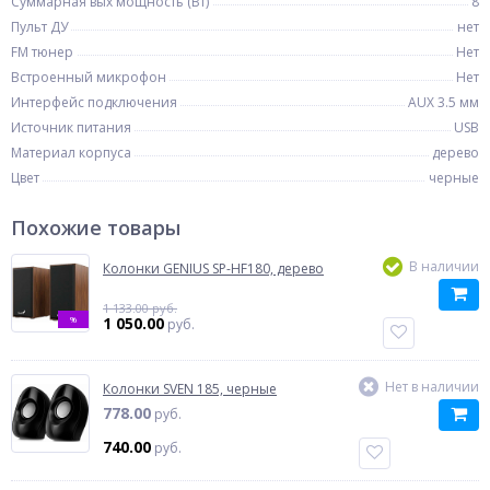
Суммарная вых мощность (Вт)
8
Пульт ДУ
нет
FM тюнер
Нет
Встроенный микрофон
Нет
Интерфейс подключения
AUX 3.5 мм
Источник питания
USB
Материал корпуса
дерево
Цвет
черные
Похожие товары
В наличии
Колонки GENIUS SP-HF180, дерево
1 133.00 руб.
%
1 050.00
руб.
Нет в наличии
Колонки SVEN 185, черные
778.00
руб.
740.00
руб.