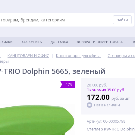
 СКИДКИ
КАК КУПИТЬ
ДОСТАВКА
ВОЗВРАТ И ОБМЕН ТОВАРА
П
в
|
КАНЦТОВАРЫ И ОФИС
|
Канцтовары для офиса
|
Степлеры и с
леры
-TRIO Dolphin 5665, зеленый
-17%
207.00 руб.
Экономия 35.00 руб.
172.00
руб. за шт
Нет в наличии
Артикул: 00-00005798
Степлер KW-TRIO Dolphin 