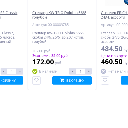
SE Classic
Степлер KW-TRIO Dolphin 5665,
Степлер ERICH 
й
голубой
2434, ассорти
9
Артикул: 00-00009785
Артикул: 00-00
 Classic,
Степлер KW-TRIO Dolphin 5665,
Степлер ERICH K
25 листов,
скобы 24/6, 26/6, до 20 листов,
скобы 24/6, 26/6
еленый
голубой
ассорти
484.50
ру
207.00 руб.
Экономия 35.00 руб.
Цена по карте
460.50
172.00
ру
руб.
-
+
-
+
В наличии
Нет в нали
 КОРЗИНУ
В КОРЗИНУ