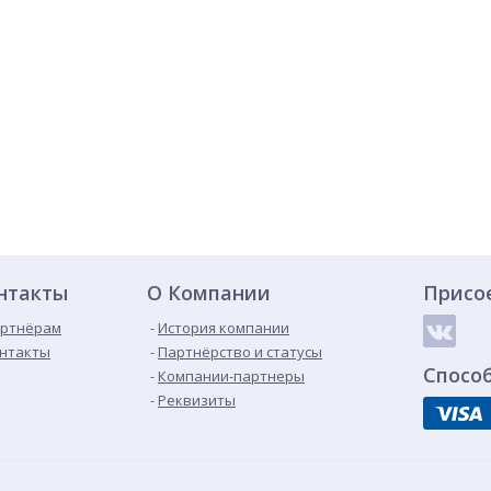
нтакты
О Компании
Присо
ртнёрам
История компании
нтакты
Партнёрство и статусы
Спосо
Компании-партнеры
Реквизиты