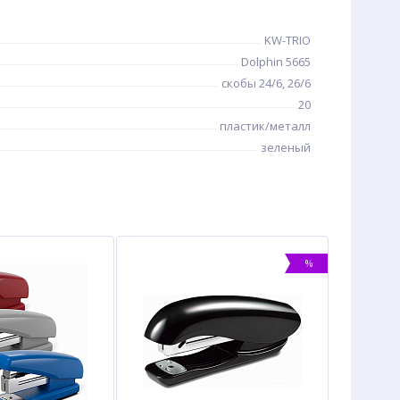
KW-TRIO
Dolphin 5665
скобы 24/6, 26/6
20
пластик/металл
зеленый
%