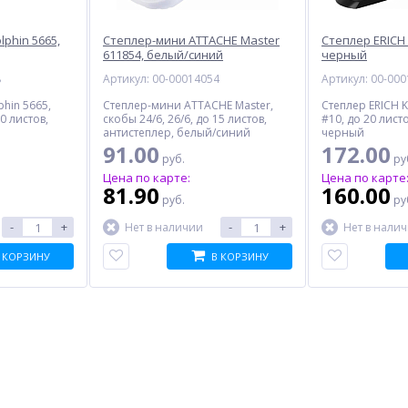
phin 5665,
Степлер-мини ATTACHE Master
Степлер ERICH 
611854, белый/синий
черный
8
Артикул: 00-00014054
Артикул: 00-00
hin 5665,
Степлер-мини ATTACHE Master,
Степлер ERICH 
20 листов,
скобы 24/6, 26/6, до 15 листов,
#10, до 20 лист
антистеплер, белый/синий
черный
91.00
172.00
руб.
ру
Цена по карте:
Цена по карте
81.90
160.00
руб.
ру
-
+
-
+
Нет в наличии
Нет в нали
 КОРЗИНУ
В КОРЗИНУ