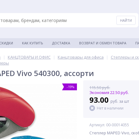
 СКИДКИ
КАК КУПИТЬ
ДОСТАВКА
ВОЗВРАТ И ОБМЕН ТОВАРА
П
в
|
КАНЦТОВАРЫ И ОФИС
|
Канцтовары для офиса
|
Степлеры и с
леры
PED Vivo 540300, ассорти
-19%
115.50 руб.
Экономия 22.50 руб.
93.00
руб. за шт
Нет в наличии
Артикул: 00-00014055
Степлер MAPED Vivo, скоб