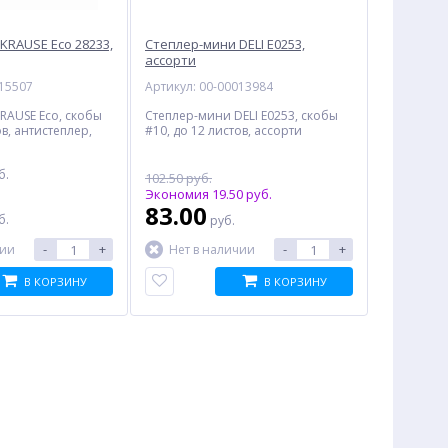
KRAUSE Eco 28233,
Степлер-мини DELI E0253,
ассорти
015507
Артикул: 00-00013984
KRAUSE Eco, скобы
Степлер-мини DELI E0253, скобы
ов, антистеплер,
#10, до 12 листов, ассорти
б.
102.50 руб.
Экономия 19.50 руб.
:
83.00
б.
руб.
-
+
-
+
чии
Нет в наличии
В КОРЗИНУ
В КОРЗИНУ