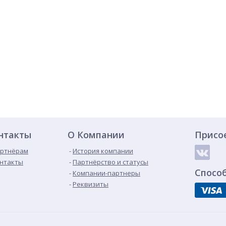
нтакты
О Компании
Присо
ртнёрам
История компании
нтакты
Партнёрство и статусы
Спосо
Компании-партнеры
Реквизиты