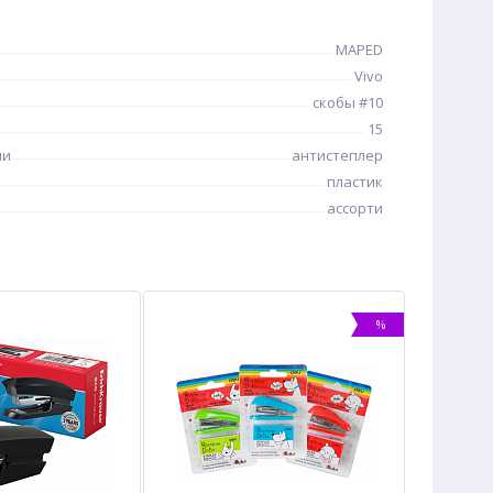
MAPED
Vivo
скобы #10
15
ии
антистеплер
пластик
ассорти
%