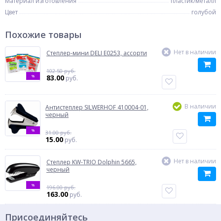
Материал изготовления
пластик/металл
Цвет
голубой
Похожие товары
Нет в наличии
Степлер-мини DELI E0253, ассорти
102.50 руб.
%
83.00
руб.
В наличии
Антистеплер SILWERHOF 410004-01,
черный
%
31.00 руб.
15.00
руб.
Нет в наличии
Степлер KW-TRIO Dolphin 5665,
черный
%
196.00 руб.
163.00
руб.
Присоединяйтесь