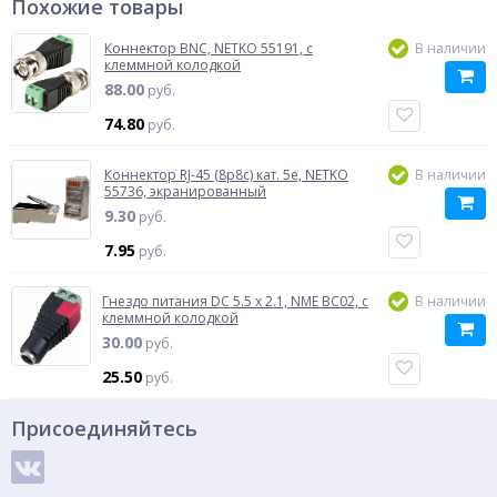
Похожие товары
Коннектор BNC, NETKO 55191, с
В наличии
клеммной колодкой
88.00
руб.
74.80
руб.
Коннектор RJ-45 (8p8c) кат. 5e, NETKO
В наличии
55736, экранированный
9.30
руб.
7.95
руб.
Гнездо питания DC 5.5 x 2.1, NME BC02, с
В наличии
клеммной колодкой
30.00
руб.
25.50
руб.
Присоединяйтесь