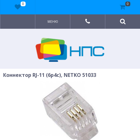
0
0
МЕНЮ
Коннектор RJ-11 (6p4c), NETKO 51033