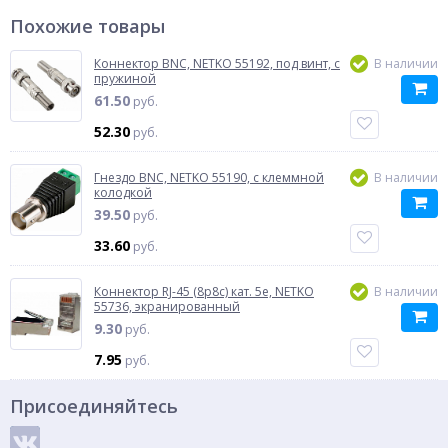
Похожие товары
Коннектор BNC, NETKO 55192, под винт, с
В наличии
пружиной
61.50
руб.
52.30
руб.
Гнездо BNC, NETKO 55190, с клеммной
В наличии
колодкой
39.50
руб.
33.60
руб.
Коннектор RJ-45 (8p8c) кат. 5e, NETKO
В наличии
55736, экранированный
9.30
руб.
7.95
руб.
Присоединяйтесь